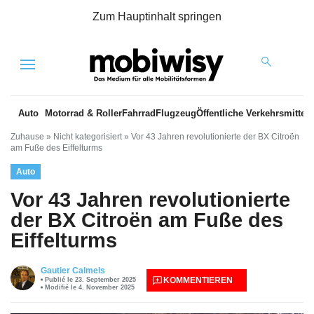
Zum Hauptinhalt springen
Menu
Auto
Motorrad & Roller
Fahrrad
Flugzeug
Öffentliche Verkehrsmittel
Zuhause
»
Nicht kategorisiert
»
Vor 43 Jahren revolutionierte der BX Citroën
am Fuße des Eiffelturms
Auto
Vor 43 Jahren revolutionierte
der BX Citroën am Fuße des
Eiffelturms
Gautier Calmels
KOMMENTIEREN
Publié le 23. September 2025
Modifié le 4. November 2025