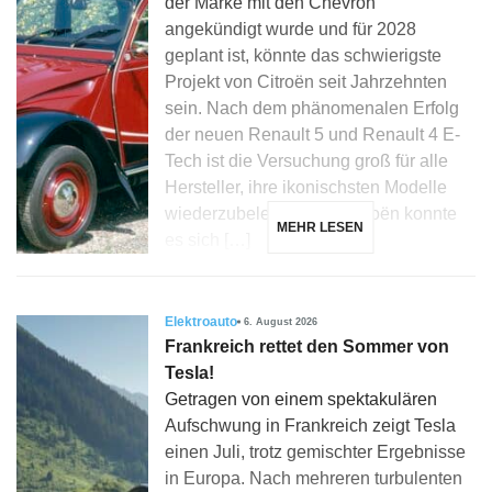
der Marke mit den Chevron
angekündigt wurde und für 2028
geplant ist, könnte das schwierigste
Projekt von Citroën seit Jahrzehnten
sein. Nach dem phänomenalen Erfolg
der neuen Renault 5 und Renault 4 E-
Tech ist die Versuchung groß für alle
Hersteller, ihre ikonischsten Modelle
wiederzubeleben, und Citroën konnte
MEHR LESEN
es sich […]
Elektroauto
6. August 2026
Frankreich rettet den Sommer von
Tesla!
Getragen von einem spektakulären
Aufschwung in Frankreich zeigt Tesla
einen Juli, trotz gemischter Ergebnisse
in Europa. Nach mehreren turbulenten