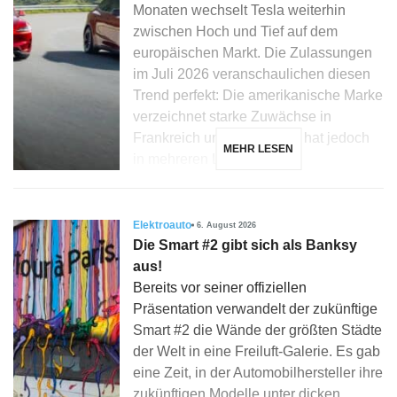
Monaten wechselt Tesla weiterhin
zwischen Hoch und Tief auf dem
europäischen Markt. Die Zulassungen
im Juli 2026 veranschaulichen diesen
Trend perfekt: Die amerikanische Marke
verzeichnet starke Zuwächse in
Frankreich und Dänemark, hat jedoch
MEHR LESEN
in mehreren Ländern, […]
Elektroauto
6. August 2026
Die Smart #2 gibt sich als Banksy
aus!
Bereits vor seiner offiziellen
Präsentation verwandelt der zukünftige
Smart #2 die Wände der größten Städte
der Welt in eine Freiluft-Galerie. Es gab
eine Zeit, in der Automobilhersteller ihre
zukünftigen Modelle unter dicken