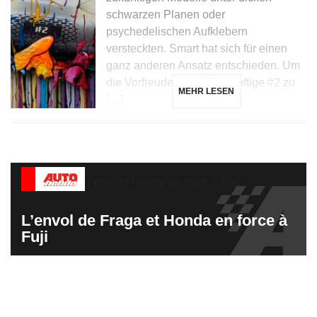
schwarzen Planen oder
psychedelischen Aufklebern
versteckten. Smart hat sich für einen
ganz anderen Ansatz entschieden. Um
die Vorfreude auf die zukünftige #2 zu
MEHR LESEN
[…]
L’envol de Fraga et Honda en force à
Fuji