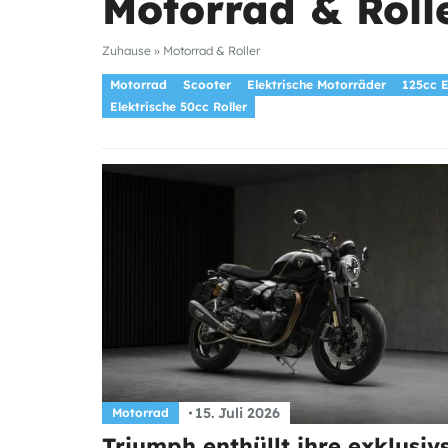
Motorrad & Roll
Zuhause
»
Motorrad & Roller
Motorrad
Scooter
Elektrische Motorräder
125cc 
Elektrische 50cc Roller
15. Juli 2026
Motorrad
Triumph enthüllt ihre exklusiv