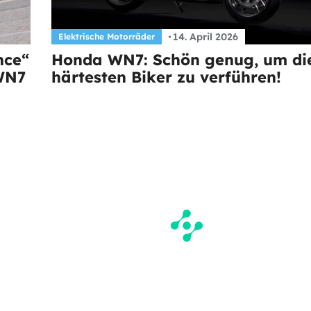
14. April 2026
Elektrische Motorräder
nce“
Honda WN7: Schön genug, um di
 WN7
härtesten Biker zu verführen!