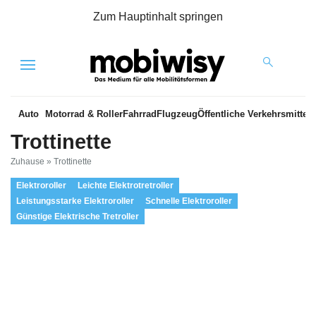
Zum Hauptinhalt springen
Menu
Auto
Motorrad & Roller
Fahrrad
Flugzeug
Öffentliche Verkehrsmittel
Trottinette
Zuhause
»
Trottinette
Elektroroller
Leichte Elektrotretroller
Leistungsstarke Elektroroller
Schnelle Elektroroller
Günstige Elektrische Tretroller