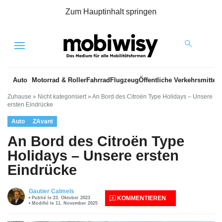
Zum Hauptinhalt springen
Menu
Auto
Motorrad & Roller
Fahrrad
Flugzeug
Öffentliche Verkehrsmittel
Zuhause
»
Nicht kategorisiert
»
An Bord des Citroën Type Holidays – Unsere
ersten Eindrücke
Auto
ZAvant
An Bord des Citroën Type
Holidays – Unsere ersten
Eindrücke
Gautier Calmels
KOMMENTIEREN
Publié le 23. Oktober 2023
Modifié le 11. November 2025