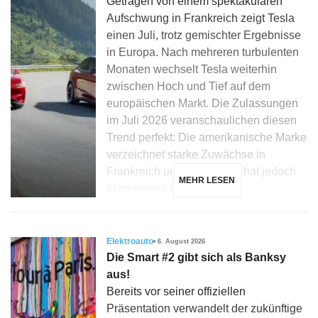
Getragen von einem spektakulären
Aufschwung in Frankreich zeigt Tesla
einen Juli, trotz gemischter Ergebnisse
in Europa. Nach mehreren turbulenten
Monaten wechselt Tesla weiterhin
zwischen Hoch und Tief auf dem
europäischen Markt. Die Zulassungen
im Juli 2026 veranschaulichen diesen
Trend perfekt: Die amerikanische Marke
verzeichnet starke Zuwächse in
Frankreich und Dänemark, hat jedoch
MEHR LESEN
in mehreren Ländern, […]
Elektroauto
6. August 2026
Die Smart #2 gibt sich als Banksy
aus!
Bereits vor seiner offiziellen
Präsentation verwandelt der zukünftige