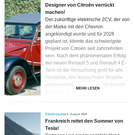
Designer von Citroën verrückt
machen!
Der zukünftige elektrische 2CV, der von
der Marke mit den Chevron
angekündigt wurde und für 2028
geplant ist, könnte das schwierigste
Projekt von Citroën seit Jahrzehnten
sein. Nach dem phänomenalen Erfolg
der neuen Renault 5 und Renault 4 E-
Tech ist die Versuchung groß für alle
Hersteller, ihre ikonischsten Modelle
wiederzubeleben, und Citroën konnte
MEHR LESEN
es sich […]
Elektroauto
6. August 2026
Frankreich rettet den Sommer von
Tesla!