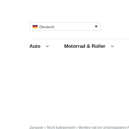
Deutsch
Auto
Motorrad & Roller
Zuhause
»
Nicht kategorisiert
»
Bentley hat ein unschlagbares R