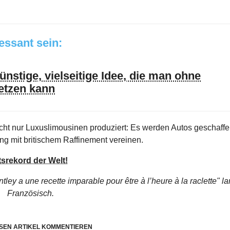
ressant sein:
nstige, vielseitige Idee, die man ohne
etzen kann
icht nur Luxuslimousinen produziert: Es werden Autos geschaffe
g mit britischem Raffinement vereinen.
srekord der Welt!
tley a une recette imparable pour être à l’heure à la raclette"
la
Französisch.
SEN ARTIKEL KOMMENTIEREN