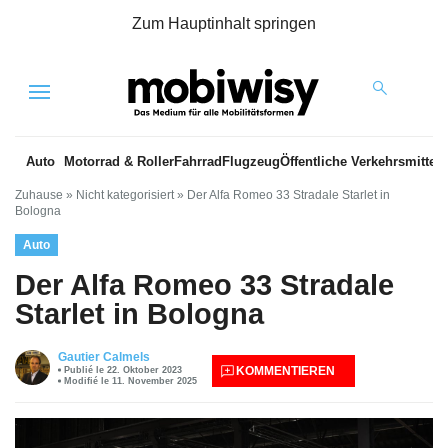
Zum Hauptinhalt springen
Menu
Auto
Motorrad & Roller
Fahrrad
Flugzeug
Öffentliche Verkehrsmittel
Zuhause
»
Nicht kategorisiert
»
Der Alfa Romeo 33 Stradale Starlet in
Bologna
Auto
Der Alfa Romeo 33 Stradale
Starlet in Bologna
Gautier Calmels
KOMMENTIEREN
Publié le 22. Oktober 2023
Modifié le 11. November 2025