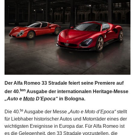
s
stungen
Der Alfa Romeo 33 Stradale feiert seine Premiere auf
ten
der 40.
Ausgabe der internationalen Heritage-Messe
„Auto e
Moto
D’Epoca“
in Bologna.
te
Die 40.
Ausgabe der Messe
„Auto e Moto d’Epoca“
stellt
für Liebhaber historischer Autos und Motorräder eines der
wichtigsten Ereignisse in Europa dar. Für Alfa Romeo ist
es die Gelegenheit, den 33 Stradale vorzustellen, die