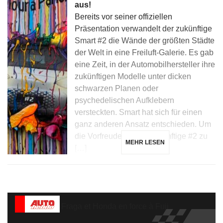
aus!
Bereits vor seiner offiziellen
Präsentation verwandelt der zukünftige
Smart #2 die Wände der größten Städte
der Welt in eine Freiluft-Galerie. Es gab
eine Zeit, in der Automobilhersteller ihre
zukünftigen Modelle unter dicken
schwarzen Planen oder
psychedelischen Aufklebern
versteckten. Smart hat sich für einen
ganz anderen Ansatz entschieden. Um
die Vorfreude auf die zukünftige #2 zu
MEHR LESEN
[…]