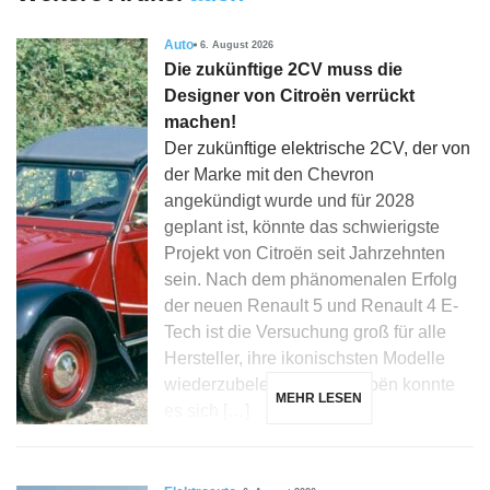
Auto
6. August 2026
Die zukünftige 2CV muss die
Designer von Citroën verrückt
machen!
Der zukünftige elektrische 2CV, der von
der Marke mit den Chevron
angekündigt wurde und für 2028
geplant ist, könnte das schwierigste
Projekt von Citroën seit Jahrzehnten
sein. Nach dem phänomenalen Erfolg
der neuen Renault 5 und Renault 4 E-
Tech ist die Versuchung groß für alle
Hersteller, ihre ikonischsten Modelle
wiederzubeleben, und Citroën konnte
MEHR LESEN
es sich […]