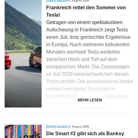
Elektroauto
6. August 2026
Frankreich rettet den Sommer von
Tesla!
Getragen von einem spektakulären
Aufschwung in Frankreich zeigt Tesla
einen Juli, trotz gemischter Ergebnisse
in Europa. Nach mehreren turbulenten
Monaten wechselt Tesla weiterhin
zwischen Hoch und Tief auf dem
europäischen Markt. Die Zulassungen
im Juli 2026 veranschaulichen diesen
Trend perfekt: Die amerikanische Marke
verzeichnet starke Zuwächse in
Frankreich und Dänemark, hat jedoch
MEHR LESEN
in mehreren Ländern, […]
Elektroauto
6. August 2026
Die Smart #2 gibt sich als Banksy