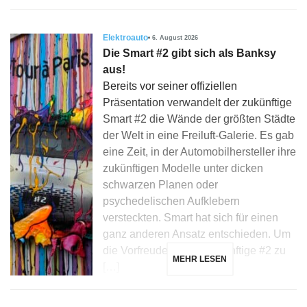
Elektroauto
6. August 2026
Die Smart #2 gibt sich als Banksy
aus!
Bereits vor seiner offiziellen
Präsentation verwandelt der zukünftige
Smart #2 die Wände der größten Städte
der Welt in eine Freiluft-Galerie. Es gab
eine Zeit, in der Automobilhersteller ihre
zukünftigen Modelle unter dicken
schwarzen Planen oder
psychedelischen Aufklebern
versteckten. Smart hat sich für einen
ganz anderen Ansatz entschieden. Um
die Vorfreude auf die zukünftige #2 zu
MEHR LESEN
[…]