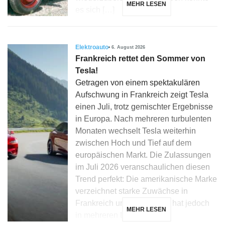
MEHR LESEN
es sich […]
Elektroauto
6. August 2026
Frankreich rettet den Sommer von
Tesla!
Getragen von einem spektakulären
Aufschwung in Frankreich zeigt Tesla
einen Juli, trotz gemischter Ergebnisse
in Europa. Nach mehreren turbulenten
Monaten wechselt Tesla weiterhin
zwischen Hoch und Tief auf dem
europäischen Markt. Die Zulassungen
im Juli 2026 veranschaulichen diesen
Trend perfekt: Die amerikanische Marke
verzeichnet starke Zuwächse in
Frankreich und Dänemark, hat jedoch
MEHR LESEN
in mehreren Ländern, […]