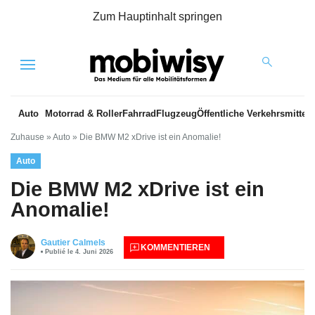
Zum Hauptinhalt springen
Menu
Auto
Motorrad & Roller
Fahrrad
Flugzeug
Öffentliche Verkehrsmittel
Zuhause
»
Auto
»
Die BMW M2 xDrive ist ein Anomalie!
Auto
Die BMW M2 xDrive ist ein
Anomalie!
Gautier Calmels
KOMMENTIEREN
Publié le 4. Juni 2026