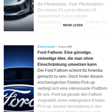
die Pferdestärke. Viele Pferdestärken.
Die Venom F5 und ihr Biturbo-V8
überschritten in ihren letzten
Entwicklungen die 2.000 PS-Marke. Für
MEHR LESEN
seinen neuen Blackbird hat der […]
Elektroauto
7. August 2026
Ford Fathom: Eine günstige,
vielseitige Idee, die man ohne
Einschränkung umsetzen kann
Der Ford Fathom scheint für Amerika
gemacht zu sein. Doch hinter diesem
erschwinglichen Elektro-Pick-up
verbirgt sich eine interessante Plattform
für uns. Ford hat gerade den Fathom
vorgestellt, einen mittelgroßen Elektro-
Pick-up, dessen Vermarktung in den