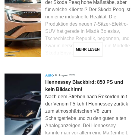
der Skoda Peaq hohe Maßstäbe, aber
für welche Klientel? Der Skoda Peaq ist
nun eine industrielle Realität. Die
Produktion des neuen 7-Sitzer-Elektro-
SUV hat gerade in Mladá Boleslav,
Tschechische Republik, begonnen, und
zwar in derselben Linie wie die Modelle
MEHR LESEN
Skoda Enyaq, Elroq […]
Auto
8. August 2026
Hennessey Blackbird: 850 PS und
kein Bildschirm!
Nach dem Streben nach Rekorden mit
der Venom F5 kehrt Hennessey zurück
zum atmosphärischen V8, zum
Schaltgetriebe und zu den guten alten
Analoganzeigen. Bei Hennessey
kannte man vor allem eine Maßeinheit: