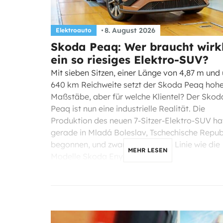
8. August 2026
Elektroauto
Skoda Peaq: Wer braucht wirk
ein so riesiges Elektro-SUV?
Mit sieben Sitzen, einer Länge von 4,87 m und
640 km Reichweite setzt der Skoda Peaq hoh
Maßstäbe, aber für welche Klientel? Der Skod
Peaq ist nun eine industrielle Realität. Die
Produktion des neuen 7-Sitzer-Elektro-SUV ha
gerade in Mladá Boleslav, Tschechische Republ
begonnen, und zwar in derselben Linie wie die
MEHR LESEN
Modelle Skoda Enyaq, Elroq […]