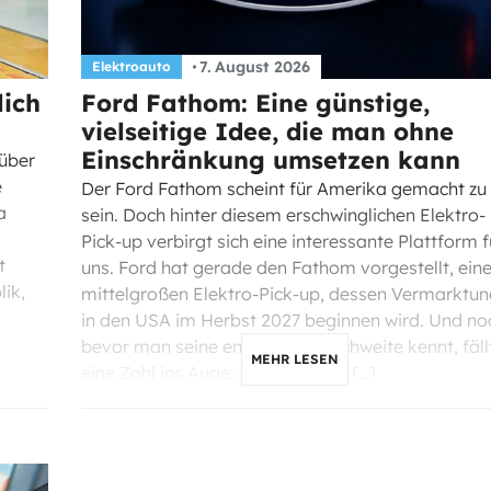
7. August 2026
Elektroauto
lich
Ford Fathom: Eine günstige,
vielseitige Idee, die man ohne
Einschränkung umsetzen kann
 über
e
Der Ford Fathom scheint für Amerika gemacht zu
a
sein. Doch hinter diesem erschwinglichen Elektro-
Pick-up verbirgt sich eine interessante Plattform f
t
uns. Ford hat gerade den Fathom vorgestellt, ein
ik,
mittelgroßen Elektro-Pick-up, dessen Vermarktu
in den USA im Herbst 2027 beginnen wird. Und no
bevor man seine endgültige Reichweite kennt, fäll
MEHR LESEN
eine Zahl ins Auge: 28.350 Dollar […]