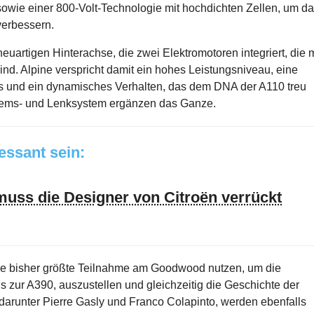
 sowie einer 800-Volt-Technologie mit hochdichten Zellen, um d
verbessern.
artigen Hinterachse, die zwei Elektromotoren integriert, die m
nd. Alpine verspricht damit ein hohes Leistungsniveau, eine
 und ein dynamisches Verhalten, das dem DNA der A110 treu
Brems- und Lenksystem ergänzen das Ganze.
ressant sein:
muss die Designer von Citroën verrückt
ine bisher größte Teilnahme am Goodwood nutzen, um die
s zur A390, auszustellen und gleichzeitig die Geschichte der
 darunter Pierre Gasly und Franco Colapinto, werden ebenfalls