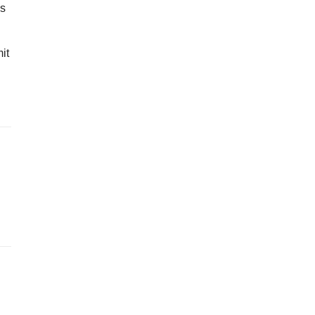
as
it