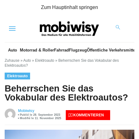
Zum Hauptinhalt springen
Menu
Auto
Motorrad & Roller
Fahrrad
Flugzeug
Öffentliche Verkehrsmittel
Zuhause
»
Auto
»
Elektroauto
»
Beherrschen Sie das Vokabular des
Elektroautos?
Elektroauto
Beherrschen Sie das
Vokabular des Elektroautos?
Mobiwisy
KOMMENTIEREN
Publié le 28. September 2023
Modifié le 11. November 2025