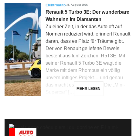
Elektroauto
5. August 2026
Renault 5 Turbo 3E: Der wunderbare
Wahnsinn im Diamanten
Zu einer Zeit, in der das Auto oft auf
Normen reduziert wird, erinnert Renault
daran, dass es Platz für Träume gibt.
Der von Renault gelieferte Beweis
besteht aus fünf Zeichen: R5T3E. Mit
seiner Renault 5 Turbo 3E wagt die
Marke mit dem Rhombus ein völlig
unvernünftiges Projekt… und genau
das macht es faszinierend. Die „Mini-
MEHR LESEN
Supercar“ […]