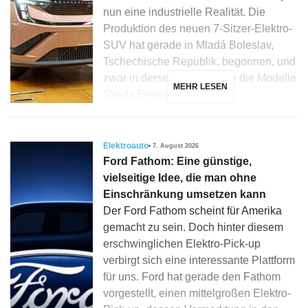
nun eine industrielle Realität. Die
Produktion des neuen 7-Sitzer-Elektro-
SUV hat gerade in Mladá Boleslav,
Tschechische Republik, begonnen, und
zwar in derselben Linie wie die Modelle
MEHR LESEN
Skoda Enyaq, Elroq […]
Elektroauto
7. August 2026
Ford Fathom: Eine günstige,
vielseitige Idee, die man ohne
Einschränkung umsetzen kann
Der Ford Fathom scheint für Amerika
gemacht zu sein. Doch hinter diesem
erschwinglichen Elektro-Pick-up
verbirgt sich eine interessante Plattform
für uns. Ford hat gerade den Fathom
vorgestellt, einen mittelgroßen Elektro-