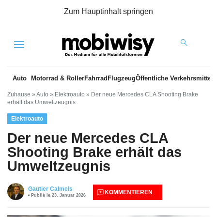
Zum Hauptinhalt springen
Menu
Auto
Motorrad & Roller
Fahrrad
Flugzeug
Öffentliche Verkehrsmittel
Zuhause
»
Auto
»
Elektroauto
»
Der neue Mercedes CLA Shooting Brake
erhält das Umweltzeugnis
Elektroauto
Der neue Mercedes CLA
Shooting Brake erhält das
Umweltzeugnis
Gautier Calmels
KOMMENTIEREN
Publié le 23. Januar 2026