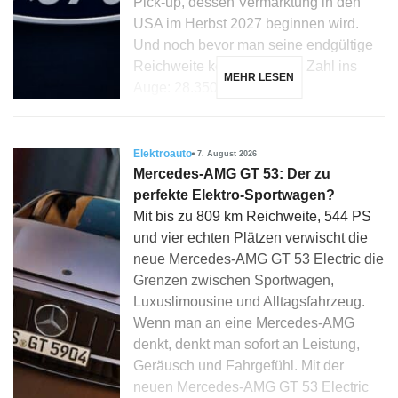
Pick-up, dessen Vermarktung in den
USA im Herbst 2027 beginnen wird.
Und noch bevor man seine endgültige
Reichweite kennt, fällt eine Zahl ins
MEHR LESEN
Auge: 28.350 Dollar […]
Elektroauto
7. August 2026
Mercedes-AMG GT 53: Der zu
perfekte Elektro-Sportwagen?
Mit bis zu 809 km Reichweite, 544 PS
und vier echten Plätzen verwischt die
neue Mercedes-AMG GT 53 Electric die
Grenzen zwischen Sportwagen,
Luxuslimousine und Alltagsfahrzeug.
Wenn man an eine Mercedes-AMG
denkt, denkt man sofort an Leistung,
Geräusch und Fahrgefühl. Mit der
neuen Mercedes-AMG GT 53 Electric