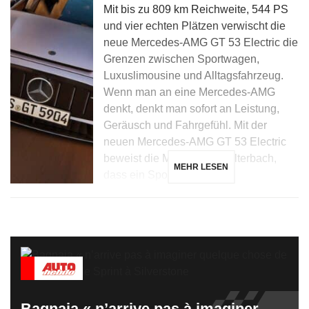
Mit bis zu 809 km Reichweite, 544 PS
und vier echten Plätzen verwischt die
neue Mercedes-AMG GT 53 Electric die
Grenzen zwischen Sportwagen,
Luxuslimousine und Alltagsfahrzeug.
Wenn man an eine Mercedes-AMG
denkt, denkt man sofort an Leistung,
Geräusch und Fahrgefühl. Mit der
neuen Mercedes-AMG GT 53 Electric
beweist die Marke aus Affalterbach,
MEHR LESEN
dass ein Sportwagen […]
Bagnaia « n’arrive pas à imaginer