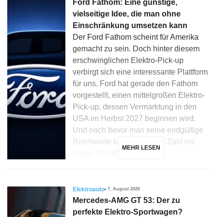
Ford Fathom: Eine günstige,
vielseitige Idee, die man ohne
Einschränkung umsetzen kann
Der Ford Fathom scheint für Amerika
gemacht zu sein. Doch hinter diesem
erschwinglichen Elektro-Pick-up
verbirgt sich eine interessante Plattform
für uns. Ford hat gerade den Fathom
vorgestellt, einen mittelgroßen Elektro-
Pick-up, dessen Vermarktung in den
USA im Herbst 2027 beginnen wird.
Und noch bevor man seine endgültige
Reichweite kennt, fällt eine Zahl ins
MEHR LESEN
Auge: 28.350 Dollar […]
Elektroauto
7. August 2026
Mercedes-AMG GT 53: Der zu
perfekte Elektro-Sportwagen?