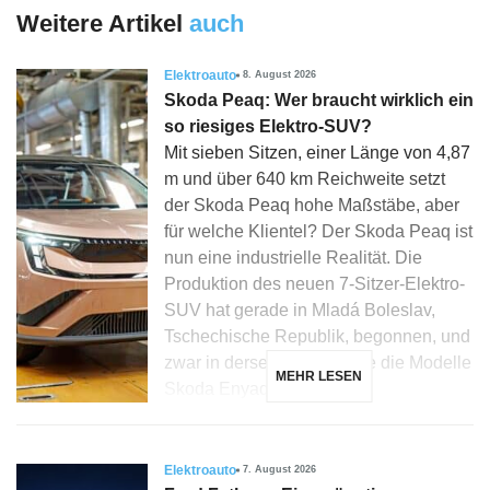
Weitere Artikel
auch
Elektroauto
8. August 2026
Skoda Peaq: Wer braucht wirklich ein
so riesiges Elektro-SUV?
Mit sieben Sitzen, einer Länge von 4,87
m und über 640 km Reichweite setzt
der Skoda Peaq hohe Maßstäbe, aber
für welche Klientel? Der Skoda Peaq ist
nun eine industrielle Realität. Die
Produktion des neuen 7-Sitzer-Elektro-
SUV hat gerade in Mladá Boleslav,
Tschechische Republik, begonnen, und
zwar in derselben Linie wie die Modelle
MEHR LESEN
Skoda Enyaq, Elroq […]
Elektroauto
7. August 2026