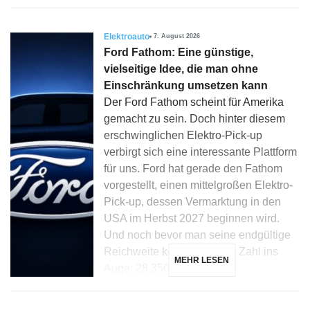
Elektroauto
7. August 2026
Ford Fathom: Eine günstige,
vielseitige Idee, die man ohne
Einschränkung umsetzen kann
Der Ford Fathom scheint für Amerika
gemacht zu sein. Doch hinter diesem
erschwinglichen Elektro-Pick-up
verbirgt sich eine interessante Plattform
für uns. Ford hat gerade den Fathom
vorgestellt, einen mittelgroßen Elektro-
Pick-up, dessen Vermarktung in den
USA im Herbst 2027 beginnen wird.
Und noch bevor man seine endgültige
Reichweite kennt, fällt eine Zahl ins
MEHR LESEN
Auge: 28.350 Dollar […]