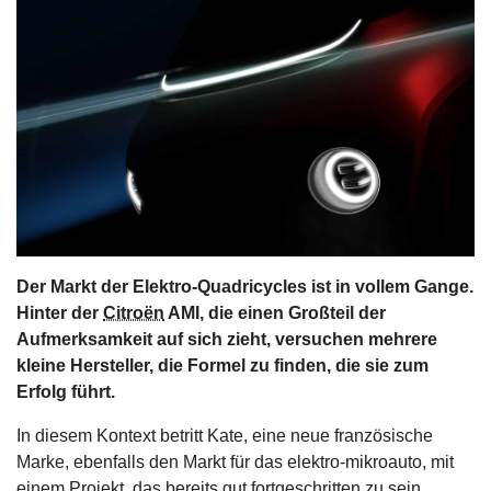
s
stungen
Der Markt der Elektro-Quadricycles ist in vollem Gange.
Hinter der
Citroën
AMI, die einen Großteil der
Aufmerksamkeit auf sich zieht, versuchen mehrere
kleine Hersteller, die Formel zu finden, die sie zum
Erfolg führt.
In diesem Kontext betritt Kate, eine neue französische
Marke, ebenfalls den Markt für das elektro-mikroauto, mit
einem Projekt, das bereits gut fortgeschritten zu sein