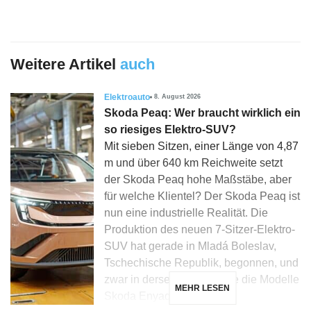
Weitere Artikel
auch
Elektroauto
8. August 2026
Skoda Peaq: Wer braucht wirklich ein
so riesiges Elektro-SUV?
Mit sieben Sitzen, einer Länge von 4,87
m und über 640 km Reichweite setzt
der Skoda Peaq hohe Maßstäbe, aber
für welche Klientel? Der Skoda Peaq ist
nun eine industrielle Realität. Die
Produktion des neuen 7-Sitzer-Elektro-
SUV hat gerade in Mladá Boleslav,
Tschechische Republik, begonnen, und
zwar in derselben Linie wie die Modelle
MEHR LESEN
Skoda Enyaq, Elroq […]