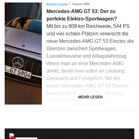
Elektroauto
7. August 2026
Mercedes-AMG GT 53: Der zu
perfekte Elektro-Sportwagen?
Mit bis zu 809 km Reichweite, 544 PS
und vier echten Plätzen verwischt die
neue Mercedes-AMG GT 53 Electric die
Grenzen zwischen Sportwagen,
Luxuslimousine und Alltagsfahrzeug.
Wenn man an eine Mercedes-AMG
denkt, denkt man sofort an Leistung,
Geräusch und Fahrgefühl. Mit der
neuen Mercedes-AMG GT 53 Electric
beweist die Marke aus Affalterbach,
MEHR LESEN
dass ein Sportwagen […]