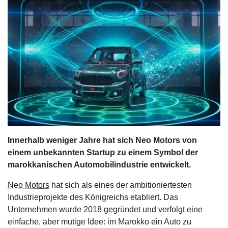
s
stungen
Innerhalb weniger Jahre hat sich Neo Motors von
einem unbekannten Startup zu einem Symbol der
marokkanischen Automobilindustrie entwickelt.
Neo Motors
hat sich als eines der ambitioniertesten
Industrieprojekte des Königreichs etabliert. Das
Unternehmen wurde 2018 gegründet und verfolgt eine
einfache, aber mutige Idee: im Marokko ein Auto zu