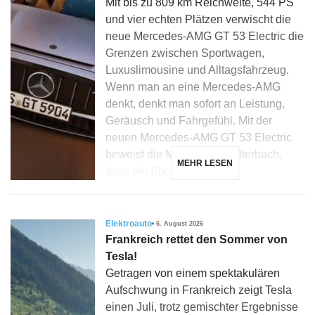
Mit bis zu 809 km Reichweite, 544 PS
und vier echten Plätzen verwischt die
neue Mercedes-AMG GT 53 Electric die
Grenzen zwischen Sportwagen,
Luxuslimousine und Alltagsfahrzeug.
Wenn man an eine Mercedes-AMG
denkt, denkt man sofort an Leistung,
Geräusch und Fahrgefühl. Mit der
neuen Mercedes-AMG GT 53 Electric
beweist die Marke aus Affalterbach,
MEHR LESEN
dass ein Sportwagen […]
Elektroauto
6. August 2026
Frankreich rettet den Sommer von
Tesla!
Getragen von einem spektakulären
Aufschwung in Frankreich zeigt Tesla
einen Juli, trotz gemischter Ergebnisse