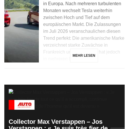
in Europa. Nach mehreren turbulenten
Monaten wechselt Tesla weiterhin
zwischen Hoch und Tief auf dem
europäischen Markt. Die Zulassungen
im Juli 2026 veranschaulichen diesen
Trend perfekt: Die amerikanische Marke
verzeichnet starke Zuwächse in
Frankreich und Dänemark, hat jedoch
MEHR LESEN
in mehreren Ländern, […]
Collector Max Verstappen – Jos
Verstappen : « Je suis très fier de