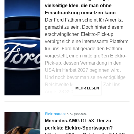
vielseitige Idee, die man ohne
Einschränkung umsetzen kann
Der Ford Fathom scheint für Amerika
gemacht zu sein. Doch hinter diesem
erschwinglichen Elektro-Pick-up
verbirgt sich eine interessante Plattform
für uns. Ford hat gerade den Fathom
vorgestellt, einen mittelgroßen Elektro-
Pick-up, dessen Vermarktung in den
USA im Herbst 2027 beginnen wird.
Und noch bevor man seine endgültige
Reichweite kennt, fällt eine Zahl ins
MEHR LESEN
Auge: 28.350 Dollar […]
Elektroauto
7. August 2026
Mercedes-AMG GT 53: Der zu
perfekte Elektro-Sportwagen?