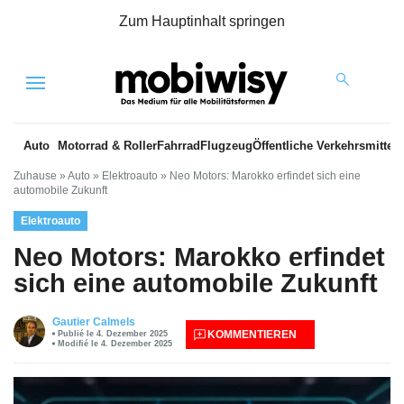
Zum Hauptinhalt springen
Menu
Auto
Motorrad & Roller
Fahrrad
Flugzeug
Öffentliche Verkehrsmittel
Zuhause
»
Auto
»
Elektroauto
»
Neo Motors: Marokko erfindet sich eine
automobile Zukunft
Elektroauto
Neo Motors: Marokko erfindet
sich eine automobile Zukunft
Gautier Calmels
KOMMENTIEREN
Publié le 4. Dezember 2025
Modifié le 4. Dezember 2025