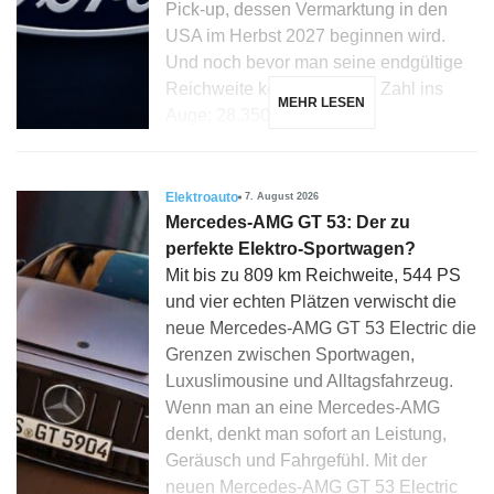
Pick-up, dessen Vermarktung in den
USA im Herbst 2027 beginnen wird.
Und noch bevor man seine endgültige
Reichweite kennt, fällt eine Zahl ins
MEHR LESEN
Auge: 28.350 Dollar […]
Elektroauto
7. August 2026
Mercedes-AMG GT 53: Der zu
perfekte Elektro-Sportwagen?
Mit bis zu 809 km Reichweite, 544 PS
und vier echten Plätzen verwischt die
neue Mercedes-AMG GT 53 Electric die
Grenzen zwischen Sportwagen,
Luxuslimousine und Alltagsfahrzeug.
Wenn man an eine Mercedes-AMG
denkt, denkt man sofort an Leistung,
Geräusch und Fahrgefühl. Mit der
neuen Mercedes-AMG GT 53 Electric