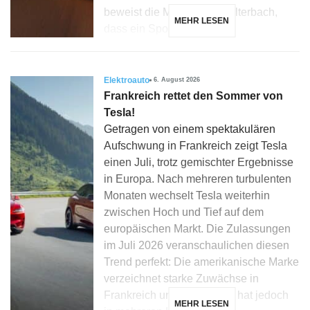
beweist die Marke aus Affalterbach,
MEHR LESEN
dass ein Sportwagen […]
Elektroauto
6. August 2026
Frankreich rettet den Sommer von
Tesla!
Getragen von einem spektakulären
Aufschwung in Frankreich zeigt Tesla
einen Juli, trotz gemischter Ergebnisse
in Europa. Nach mehreren turbulenten
Monaten wechselt Tesla weiterhin
zwischen Hoch und Tief auf dem
europäischen Markt. Die Zulassungen
im Juli 2026 veranschaulichen diesen
Trend perfekt: Die amerikanische Marke
verzeichnet starke Zuwächse in
Frankreich und Dänemark, hat jedoch
MEHR LESEN