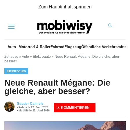
Zum Hauptinhalt springen
Menu
Auto
Motorrad & Roller
Fahrrad
Flugzeug
Öffentliche Verkehrsmittel
Zuhause
»
Auto
»
Elektroauto
»
Neue Renault Mégane: Die gleiche, aber
besser?
Elektroauto
Neue Renault Mégane: Die
gleiche, aber besser?
Gautier Calmels
KOMMENTIEREN
Publié le 22. Juni 2026
Modifié le 22. Juni 2026