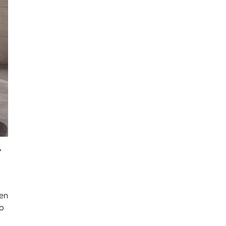
r
hen
so