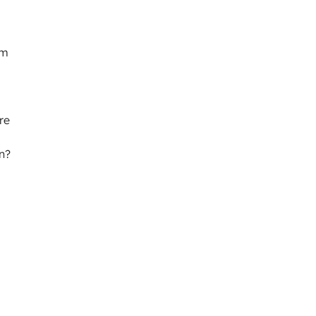
am
re
en?