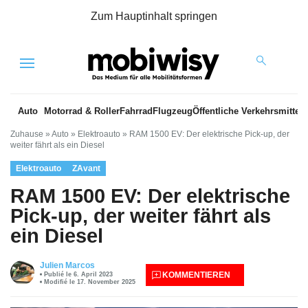
Zum Hauptinhalt springen
Menu
Auto
Motorrad & Roller
Fahrrad
Flugzeug
Öffentliche Verkehrsmittel
Zuhause
»
Auto
»
Elektroauto
»
RAM 1500 EV: Der elektrische Pick-up, der
weiter fährt als ein Diesel
Elektroauto
ZAvant
RAM 1500 EV: Der elektrische
Pick-up, der weiter fährt als
ein Diesel
Julien Marcos
KOMMENTIEREN
Publié le 6. April 2023
Modifié le 17. November 2025