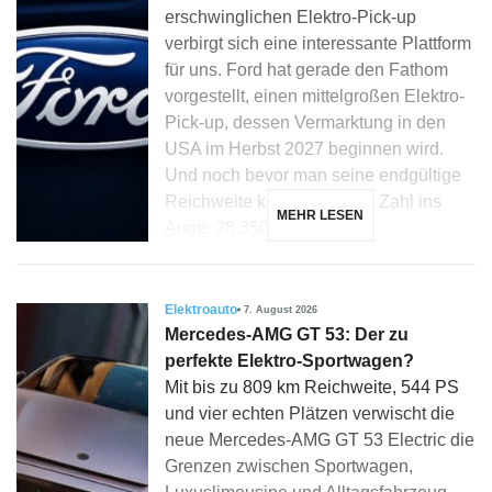
erschwinglichen Elektro-Pick-up
verbirgt sich eine interessante Plattform
für uns. Ford hat gerade den Fathom
vorgestellt, einen mittelgroßen Elektro-
Pick-up, dessen Vermarktung in den
USA im Herbst 2027 beginnen wird.
Und noch bevor man seine endgültige
Reichweite kennt, fällt eine Zahl ins
MEHR LESEN
Auge: 28.350 Dollar […]
Elektroauto
7. August 2026
Mercedes-AMG GT 53: Der zu
perfekte Elektro-Sportwagen?
Mit bis zu 809 km Reichweite, 544 PS
und vier echten Plätzen verwischt die
neue Mercedes-AMG GT 53 Electric die
Grenzen zwischen Sportwagen,