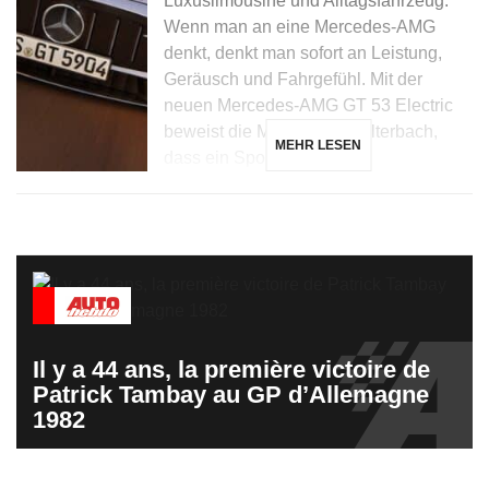
Luxuslimousine und Alltagsfahrzeug.
Wenn man an eine Mercedes-AMG
denkt, denkt man sofort an Leistung,
Geräusch und Fahrgefühl. Mit der
neuen Mercedes-AMG GT 53 Electric
beweist die Marke aus Affalterbach,
MEHR LESEN
dass ein Sportwagen […]
Il y a 44 ans, la première victoire de
Patrick Tambay au GP d’Allemagne
1982