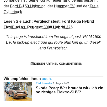
vorhanden ist. Seine Konkurrenten sind bereits bekannt:
der
Ford F-150 Lightning
, der
Hummer EV
und der
Tesla
Cybertruck
.
Lesen Sie auch:
Vergleichstest: Ford Kuga Hybrid
FlexiFuel vs. Peugeot 3008 Hybrid 225
This page is translated from the original
post "RAM 1500
EV, le pick-up électrique qui roule plus loin qu’un diesel"
lang Französisch.
DIESEN ARTIKEL KOMMENTIEREN
Wir empfehlen Ihnen
auch:
Elektroauto
8. August 2026
Skoda Peaq: Wer braucht wirklich ein
so riesiges Elektro-SUV?