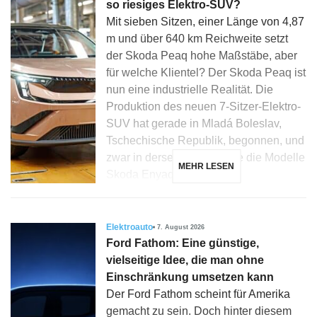
so riesiges Elektro-SUV?
Mit sieben Sitzen, einer Länge von 4,87
m und über 640 km Reichweite setzt
der Skoda Peaq hohe Maßstäbe, aber
für welche Klientel? Der Skoda Peaq ist
nun eine industrielle Realität. Die
Produktion des neuen 7-Sitzer-Elektro-
SUV hat gerade in Mladá Boleslav,
Tschechische Republik, begonnen, und
zwar in derselben Linie wie die Modelle
MEHR LESEN
Skoda Enyaq, Elroq […]
Elektroauto
7. August 2026
Ford Fathom: Eine günstige,
vielseitige Idee, die man ohne
Einschränkung umsetzen kann
Der Ford Fathom scheint für Amerika
gemacht zu sein. Doch hinter diesem