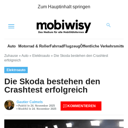
Zum Hauptinhalt springen
Menu
Auto
Motorrad & Roller
Fahrrad
Flugzeug
Öffentliche Verkehrsmittel
Zuhause
»
Auto
»
Elektroauto
»
Die Skoda bestehen den Crashtest
erfolgreich
Elektroauto
Die Skoda bestehen den
Crashtest erfolgreich
Gautier Calmels
KOMMENTIEREN
Publié le 24. November 2025
Modifié le 24. November 2025