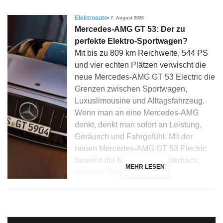
Elektroauto
7. August 2026
Mercedes-AMG GT 53: Der zu
perfekte Elektro-Sportwagen?
Mit bis zu 809 km Reichweite, 544 PS
und vier echten Plätzen verwischt die
neue Mercedes-AMG GT 53 Electric die
Grenzen zwischen Sportwagen,
Luxuslimousine und Alltagsfahrzeug.
Wenn man an eine Mercedes-AMG
denkt, denkt man sofort an Leistung,
Geräusch und Fahrgefühl. Mit der
neuen Mercedes-AMG GT 53 Electric
beweist die Marke aus Affalterbach,
MEHR LESEN
dass ein Sportwagen […]