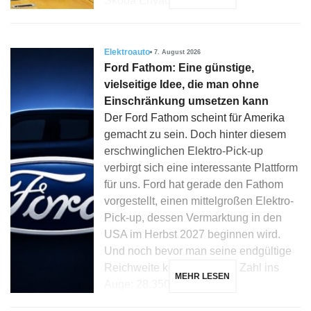
Skoda Enyaq, Elroq […]
Elektroauto
7. August 2026
Ford Fathom: Eine günstige,
vielseitige Idee, die man ohne
Einschränkung umsetzen kann
Der Ford Fathom scheint für Amerika
gemacht zu sein. Doch hinter diesem
erschwinglichen Elektro-Pick-up
verbirgt sich eine interessante Plattform
für uns. Ford hat gerade den Fathom
vorgestellt, einen mittelgroßen Elektro-
Pick-up, dessen Vermarktung in den
USA im Herbst 2027 beginnen wird.
Und noch bevor man seine endgültige
Reichweite kennt, fällt eine Zahl ins
MEHR LESEN
Auge: 28.350 Dollar […]