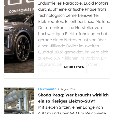
Industrielles Paradoxe, Lucid Motors
durchläuft eine kritische Phase trotz
technologisch bemerkenswerter
Elektroautos. Es eilt bei Lucid Motors.
Der amerikanische Hersteller von
hochwertigen Elektrofahrzeugen hat
gerade einen Nettoverlust von über
einer Milliarde Dollar im zweiten
Quartal 2026 gemeldet, im Vergleich
zu etwa 539 Millionen im Vorjahr. Ein
Abgrund, der seinen neuen Chef,
MEHR LESEN
Silvio Napoli, nun dazu […]
Elektroauto
8. August 2026
Skoda Peaq: Wer braucht wirklich
ein so riesiges Elektro-SUV?
Mit sieben Sitzen, einer Länge von
4,87 m und über 640 km Reichweite