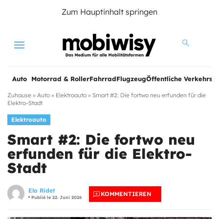
Zum Hauptinhalt springen
Menu
Auto
Motorrad & Roller
Fahrrad
Flugzeug
Öffentliche Verkehrsmi
Zuhause
»
Auto
»
Elektroauto
»
Smart #2: Die fortwo neu erfunden für die
Elektro-Stadt
Elektroauto
Smart #2: Die fortwo neu
erfunden für die Elektro-
Stadt
Elo Ridet
KOMMENTIEREN
Publié le 22. Juni 2026
e