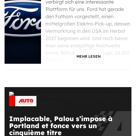
verbirgt sich eine interessante
Plattform für uns. Ford hat gerade
den Fathom vorgestellt, einen
mittelgroßen Elektro-Pick-up, dessen
Vermarktung in den USA im Herbst
2027 beginnen wird. Und noch bevor
man seine endgültige Reichweite
kennt, fällt eine Zahl ins Auge: 28.350
MEHR LESEN
Dollar […]
Implacable, Palou s’impose à
Portland et fonce vers un
cinquième titre