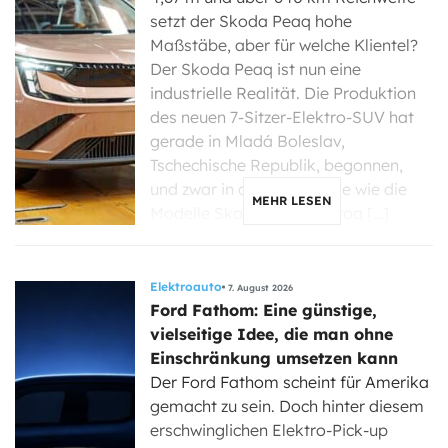
setzt der Skoda Peaq hohe
Maßstäbe, aber für welche Klientel?
Der Skoda Peaq ist nun eine
industrielle Realität. Die Produktion
des neuen 7-Sitzer-Elektro-SUV hat
gerade in Mladá Boleslav,
Tschechische Republik, begonnen,
und zwar in derselben Linie wie die
MEHR LESEN
Modelle Skoda Enyaq, Elroq […]
Elektroauto
7. August 2026
Ford Fathom: Eine günstige,
vielseitige Idee, die man ohne
Einschränkung umsetzen kann
Der Ford Fathom scheint für Amerika
gemacht zu sein. Doch hinter diesem
erschwinglichen Elektro-Pick-up