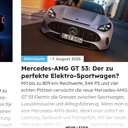
7. August 2026
Elektroauto
Mercedes-AMG GT 53: Der zu
perfekte Elektro-Sportwagen?
Mit bis zu 809 km Reichweite, 544 PS und vier
echten Plätzen verwischt die neue Mercedes-AMG
 zu
GT 53 Electric die Grenzen zwischen Sportwagen,
tro-
Luxuslimousine und Alltagsfahrzeug. Wenn man a
rm für
eine Mercedes-AMG denkt, denkt man sofort an
einen
Leistung, Geräusch und Fahrgefühl. Mit der neuen
ktung
Mercedes-AMG GT 53 Electric beweist die Marke
d noch
MEHR LESEN