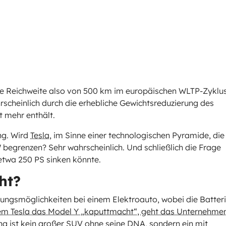
die Reichweite also von 500 km im europäischen WLTP-Zyklu
rscheinlich durch die erhebliche Gewichtsreduzierung des
t mehr enthält.
ng. Wird
Tesla
, im Sinne einer technologischen Pyramide, die
begrenzen? Sehr wahrscheinlich. Und schließlich die Frage
 etwa 250 PS sinken könnte.
ht?
arungsmöglichkeiten bei einem Elektroauto, wobei die Batter
em Tesla das Model Y „kaputtmacht“, geht das Unternehme
ng ist kein großer SUV ohne seine DNA, sondern ein mit