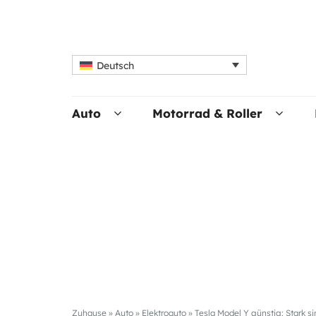
Deutsch
Auto
Motorrad & Roller
Zuhause
»
Auto
»
Elektroauto
»
Tesla Model Y günstig: Stark s