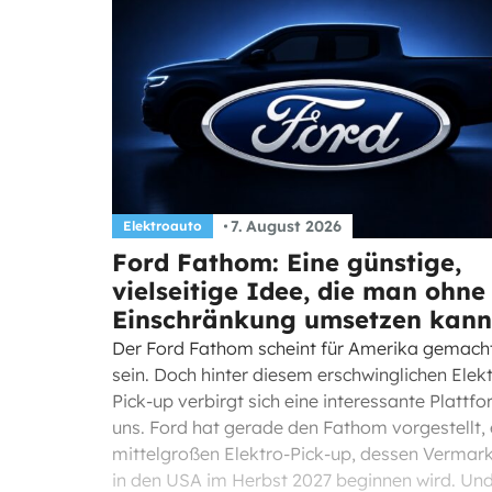
7. August 2026
Elektroauto
Ford Fathom: Eine günstige,
vielseitige Idee, die man ohne
Einschränkung umsetzen kann
Der Ford Fathom scheint für Amerika gemacht
sein. Doch hinter diesem erschwinglichen Elek
Pick-up verbirgt sich eine interessante Plattfo
uns. Ford hat gerade den Fathom vorgestellt, 
mittelgroßen Elektro-Pick-up, dessen Vermar
in den USA im Herbst 2027 beginnen wird. Un