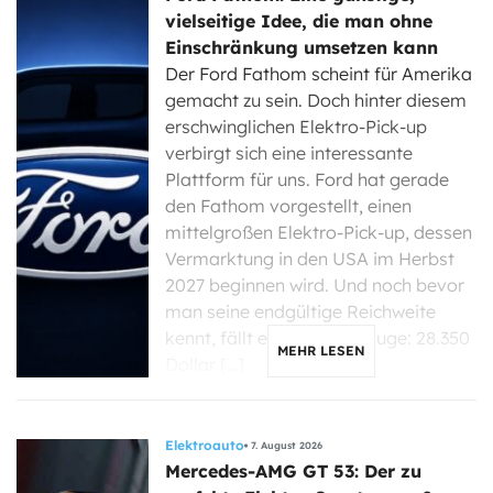
vielseitige Idee, die man ohne
Einschränkung umsetzen kann
Der Ford Fathom scheint für Amerika
gemacht zu sein. Doch hinter diesem
erschwinglichen Elektro-Pick-up
verbirgt sich eine interessante
Plattform für uns. Ford hat gerade
den Fathom vorgestellt, einen
mittelgroßen Elektro-Pick-up, dessen
Vermarktung in den USA im Herbst
2027 beginnen wird. Und noch bevor
man seine endgültige Reichweite
kennt, fällt eine Zahl ins Auge: 28.350
MEHR LESEN
Dollar […]
Elektroauto
7. August 2026
Mercedes-AMG GT 53: Der zu