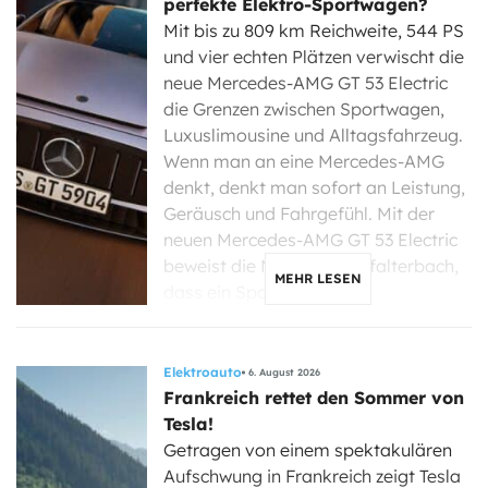
perfekte Elektro-Sportwagen?
Mit bis zu 809 km Reichweite, 544 PS
und vier echten Plätzen verwischt die
neue Mercedes-AMG GT 53 Electric
die Grenzen zwischen Sportwagen,
Luxuslimousine und Alltagsfahrzeug.
Wenn man an eine Mercedes-AMG
denkt, denkt man sofort an Leistung,
Geräusch und Fahrgefühl. Mit der
neuen Mercedes-AMG GT 53 Electric
beweist die Marke aus Affalterbach,
MEHR LESEN
dass ein Sportwagen […]
Elektroauto
6. August 2026
Frankreich rettet den Sommer von
Tesla!
Getragen von einem spektakulären
Aufschwung in Frankreich zeigt Tesla