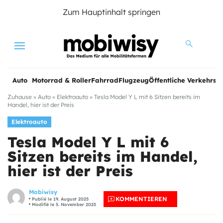
Zum Hauptinhalt springen
Menu
Auto
Motorrad & Roller
Fahrrad
Flugzeug
Öffentliche Verkehrsmi
Zuhause
»
Auto
»
Elektroauto
»
Tesla Model Y L mit 6 Sitzen bereits im
Handel, hier ist der Preis
Elektroauto
Tesla Model Y L mit 6
Sitzen bereits im Handel,
hier ist der Preis
Mobiwisy
KOMMENTIEREN
Publié le 19. August 2025
Modifié le 5. November 2025
e