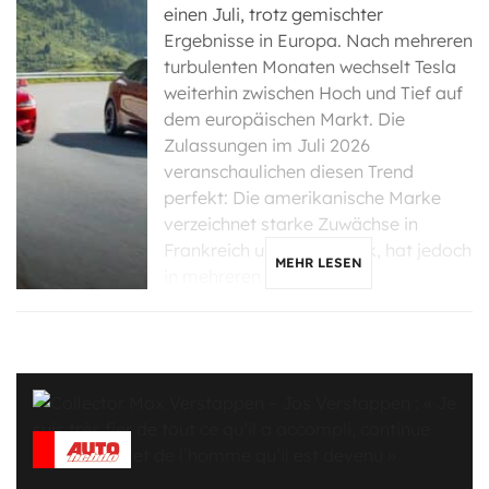
einen Juli, trotz gemischter
Ergebnisse in Europa. Nach mehreren
turbulenten Monaten wechselt Tesla
weiterhin zwischen Hoch und Tief auf
dem europäischen Markt. Die
Zulassungen im Juli 2026
veranschaulichen diesen Trend
perfekt: Die amerikanische Marke
verzeichnet starke Zuwächse in
Frankreich und Dänemark, hat jedoch
MEHR LESEN
in mehreren Ländern, […]