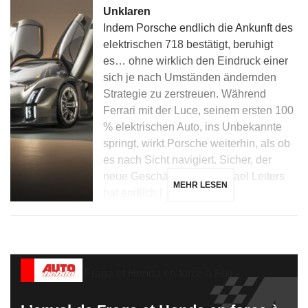
Unklaren
Indem Porsche endlich die Ankunft des
elektrischen 718 bestätigt, beruhigt
es… ohne wirklich den Eindruck einer
sich je nach Umständen ändernden
Strategie zu zerstreuen. Während
Ferrari mit der Luce, seinem ersten 100
% elektrischen Auto, ins Unbekannte
springt, wirkt Porsche weiterhin, als ob
es nach Sicht navigiert. Sicher, der
neue Geschäftsführer Michael Leiters
MEHR LESEN
hat endlich […]