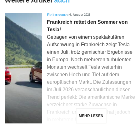
Weitere Artikel
auch
Elektroauto
6. August 2026
Frankreich rettet den Sommer von
Tesla!
Getragen von einem spektakulären
Aufschwung in Frankreich zeigt Tesla
einen Juli, trotz gemischter Ergebnisse
in Europa. Nach mehreren turbulenten
Monaten wechselt Tesla weiterhin
zwischen Hoch und Tief auf dem
europäischen Markt. Die Zulassungen
im Juli 2026 veranschaulichen diesen
Trend perfekt: Die amerikanische Marke
verzeichnet starke Zuwächse in
Frankreich und Dänemark, hat jedoch
MEHR LESEN
in mehreren Ländern, […]