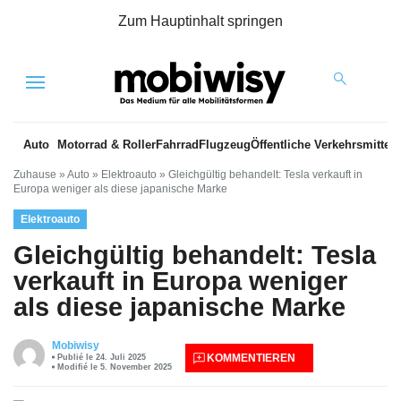
Zum Hauptinhalt springen
Menu
Auto
Motorrad & Roller
Fahrrad
Flugzeug
Öffentliche Verkehrsmittel
Zuhause
»
Auto
»
Elektroauto
»
Gleichgültig behandelt: Tesla verkauft in
Europa weniger als diese japanische Marke
Elektroauto
Gleichgültig behandelt: Tesla
verkauft in Europa weniger
als diese japanische Marke
Mobiwisy
KOMMENTIEREN
Publié le 24. Juli 2025
Modifié le 5. November 2025