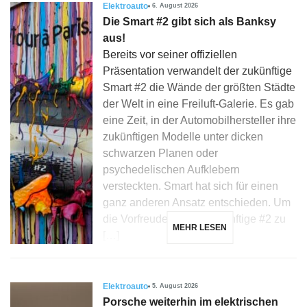
Elektroauto
6. August 2026
Die Smart #2 gibt sich als Banksy
aus!
Bereits vor seiner offiziellen
Präsentation verwandelt der zukünftige
Smart #2 die Wände der größten Städte
der Welt in eine Freiluft-Galerie. Es gab
eine Zeit, in der Automobilhersteller ihre
zukünftigen Modelle unter dicken
schwarzen Planen oder
psychedelischen Aufklebern
versteckten. Smart hat sich für einen
ganz anderen Ansatz entschieden. Um
die Vorfreude auf die zukünftige #2 zu
MEHR LESEN
[…]
Elektroauto
5. August 2026
Porsche weiterhin im elektrischen