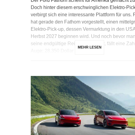
Der Ford Fathom scheint für Amerika gemacht zu
Doch hinter diesem erschwinglichen Elektro-Pic
verbirgt sich eine interessante Plattform für uns. 
hat gerade den Fathom vorgestellt, einen mittel
Elektro-Pick-up, dessen Vermarktung in den US
Herbst 2027 beginnen wird. Und noch bevor ma
seine endgültige Reichweite kennt, fällt eine Zah
MEHR LESEN
Auge: 28.350 Dollar […]