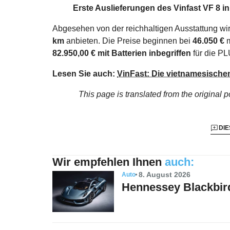
Erste Auslieferungen des Vinfast VF 8 i
Abgesehen von der reichhaltigen Ausstattung wir
km
anbieten. Die Preise beginnen bei
46.050 €
m
82.950,00 € mit Batterien inbegriffen
für die PL
Lesen Sie auch:
VinFast: Die vietnamesisch
This page is translated from the original
p
DIE
Wir empfehlen Ihnen
auch:
8. August 2026
Auto
Hennessey Blackbird