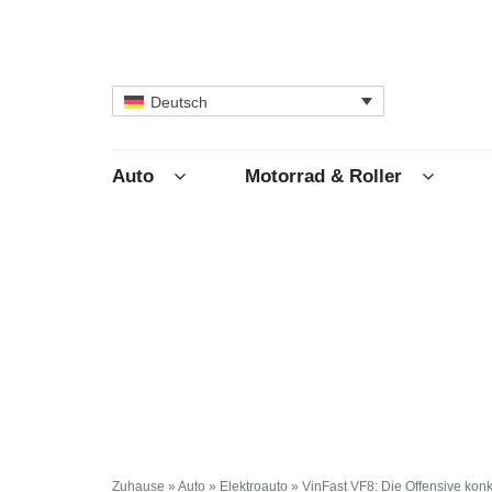
Deutsch
Auto
Motorrad & Roller
Zuhause
»
Auto
»
Elektroauto
»
VinFast VF8: Die Offensive konkr