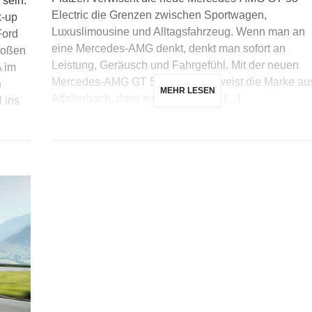
 sein.
Electric die Grenzen zwischen Sportwagen,
k-up
Luxuslimousine und Alltagsfahrzeug. Wenn man an
Ford
eine Mercedes-AMG denkt, denkt man sofort an
großen
Leistung, Geräusch und Fahrgefühl. Mit der neuen
A im
Mercedes-AMG GT 53 Electric beweist die Marke au
n
MEHR LESEN
Affalterbach, dass ein Sportwagen […]
l ins