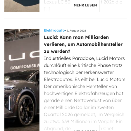
Lexus LC 500 Ende August 2026 die
MEHR LESEN
[…]
Elektroauto
9. August 2026
Lucid: Kann man Milliarden
verlieren, um Automobilhersteller
zu werden?
Industrielles Paradoxe, Lucid Motors
durchläuft eine kritische Phase trotz
technologisch bemerkenswerter
Elektroautos. Es eilt bei Lucid Motors.
Der amerikanische Hersteller von
hochwertigen Elektrofahrzeugen hat
gerade einen Nettoverlust von über
einer Milliarde Dollar im zweiten
Quartal 2026 gemeldet, im Vergleich
zu etwa 539 Millionen im Vorjahr. Ein
Abgrund, der seinen neuen Chef,