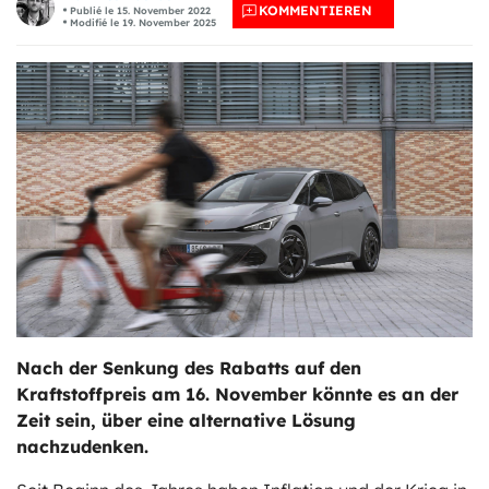
KOMMENTIEREN
Publié le 15. November 2022
Modifié le 19. November 2025
ts
stungen
Nach der Senkung des Rabatts auf den
Kraftstoffpreis am 16. November könnte es an der
Zeit sein, über eine alternative Lösung
nachzudenken.