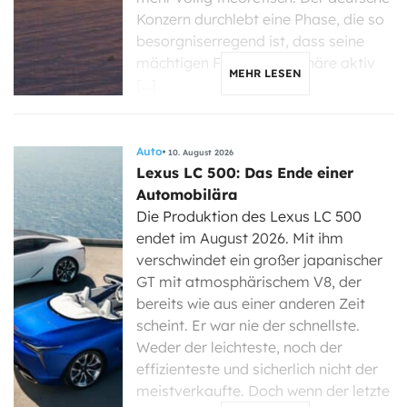
Konzern durchlebt eine Phase, die so
besorgniserregend ist, dass seine
mächtigen Familienaktionäre aktiv
MEHR LESEN
[…]
Auto
10. August 2026
Lexus LC 500: Das Ende einer
Automobilära
Die Produktion des Lexus LC 500
endet im August 2026. Mit ihm
verschwindet ein großer japanischer
GT mit atmosphärischem V8, der
bereits wie aus einer anderen Zeit
scheint. Er war nie der schnellste.
Weder der leichteste, noch der
effizienteste und sicherlich nicht der
meistverkaufte. Doch wenn der letzte