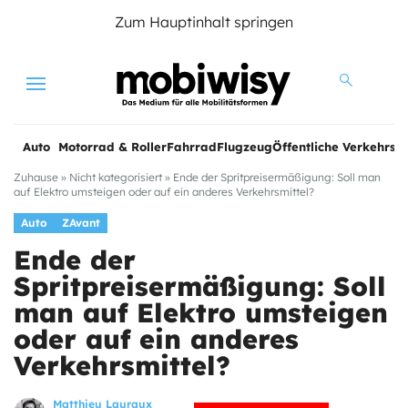
Zum Hauptinhalt springen
Menu
Auto
Motorrad & Roller
Fahrrad
Flugzeug
Öffentliche Verkehrsmi
Zuhause
»
Nicht kategorisiert
»
Ende der Spritpreisermäßigung: Soll man
auf Elektro umsteigen oder auf ein anderes Verkehrsmittel?
Auto
ZAvant
Ende der
Spritpreisermäßigung: Soll
man auf Elektro umsteigen
oder auf ein anderes
Verkehrsmittel?
e
Matthieu Lauraux