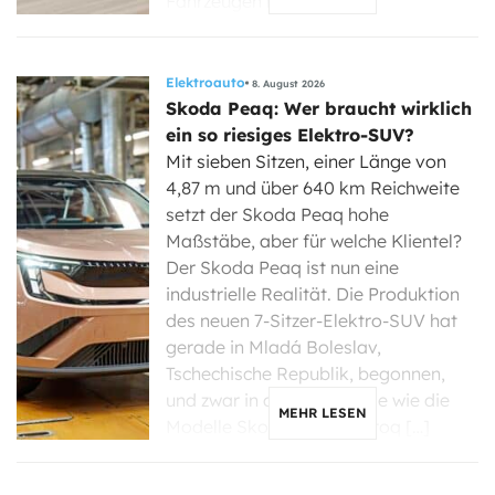
Fahrzeugen nun […]
Elektroauto
8. August 2026
Skoda Peaq: Wer braucht wirklich
ein so riesiges Elektro-SUV?
Mit sieben Sitzen, einer Länge von
4,87 m und über 640 km Reichweite
setzt der Skoda Peaq hohe
Maßstäbe, aber für welche Klientel?
Der Skoda Peaq ist nun eine
industrielle Realität. Die Produktion
des neuen 7-Sitzer-Elektro-SUV hat
gerade in Mladá Boleslav,
Tschechische Republik, begonnen,
und zwar in derselben Linie wie die
MEHR LESEN
Modelle Skoda Enyaq, Elroq […]