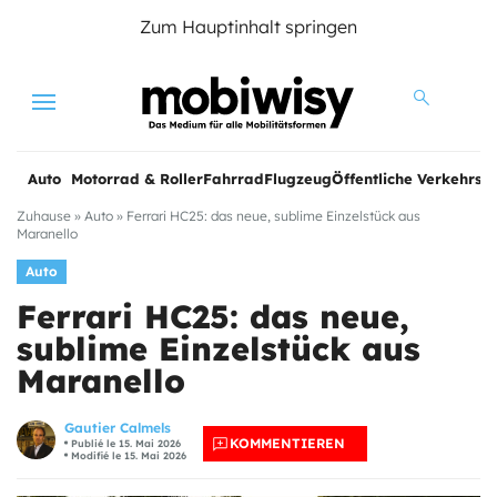
Zum Hauptinhalt springen
Menu
Auto
Motorrad & Roller
Fahrrad
Flugzeug
Öffentliche Verkehrsmi
Zuhause
»
Auto
»
Ferrari HC25: das neue, sublime Einzelstück aus
Maranello
Auto
Ferrari HC25: das neue,
sublime Einzelstück aus
Maranello
Gautier Calmels
KOMMENTIEREN
Publié le 15. Mai 2026
Modifié le 15. Mai 2026
e