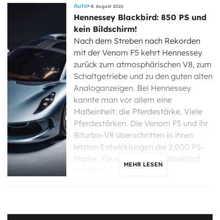
Auto
8. August 2026
Hennessey Blackbird: 850 PS und
kein Bildschirm!
Nach dem Streben nach Rekorden
mit der Venom F5 kehrt Hennessey
zurück zum atmosphärischen V8, zum
Schaltgetriebe und zu den guten alten
Analoganzeigen. Bei Hennessey
kannte man vor allem eine
Maßeinheit: die Pferdestärke. Viele
Pferdestärken. Die Venom F5 und ihr
Biturbo-V8 überschritten in ihren
letzten Entwicklungen die 2.000 PS-
Marke. Für seinen neuen Blackbird
MEHR LESEN
hat der […]