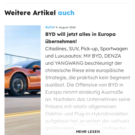
Weitere Artikel
auch
Auto
9. August 2026
BYD will jetzt alles in Europa
übernehmen!
Citadines, SUV, Pick-up, Sportwagen
und Luxusautos: Mit BYD, DENZA
und YANGWANG beschleunigt der
chinesische Riese eine europäische
Strategie, die praktisch kein Segment
auslässt. Die Offensive von BYD in
Europa nimmt eindeutig Ausmaße
an. Nachdem das Unternehmen seine
Präsenz mit relativ allgemeinen
Elektro- und Plug-in-Hybridmodellen
aufgebaut hat, erweitert der weltweit
größte Hersteller von elektrifizierten
MEHR LESEN