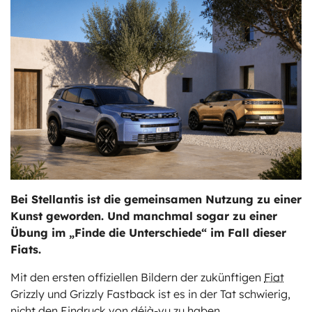
ts
stungen
Bei Stellantis ist die gemeinsamen Nutzung zu einer
Kunst geworden. Und manchmal sogar zu einer
Übung im „Finde die Unterschiede“ im Fall dieser
Fiats.
Mit den ersten offiziellen Bildern der zukünftigen
Fiat
Grizzly und Grizzly Fastback ist es in der Tat schwierig,
nicht den Eindruck von déjà-vu zu haben.