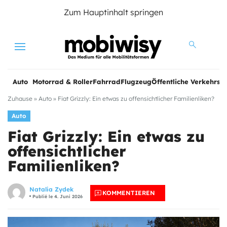
Zum Hauptinhalt springen
Menu
Auto
Motorrad & Roller
Fahrrad
Flugzeug
Öffentliche Verkehrsmi
Zuhause
»
Auto
»
Fiat Grizzly: Ein etwas zu offensichtlicher Familienliken?
Auto
Fiat Grizzly: Ein etwas zu
offensichtlicher
Familienliken?
Natalia Zydek
KOMMENTIEREN
Publié le 4. Juni 2026
e