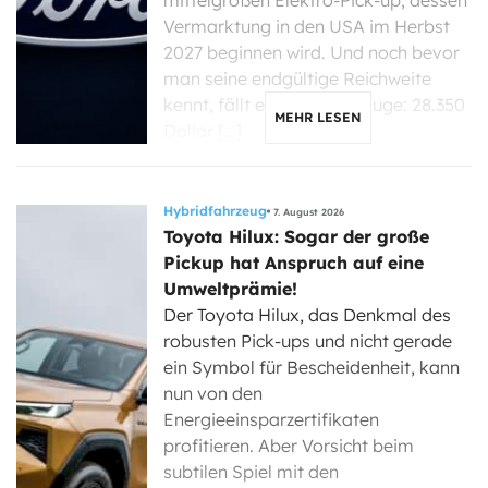
mittelgroßen Elektro-Pick-up, dessen
Vermarktung in den USA im Herbst
2027 beginnen wird. Und noch bevor
man seine endgültige Reichweite
kennt, fällt eine Zahl ins Auge: 28.350
MEHR LESEN
Dollar […]
Hybridfahrzeug
7. August 2026
Toyota Hilux: Sogar der große
Pickup hat Anspruch auf eine
Umweltprämie!
Der Toyota Hilux, das Denkmal des
robusten Pick-ups und nicht gerade
ein Symbol für Bescheidenheit, kann
nun von den
Energieeinsparzertifikaten
profitieren. Aber Vorsicht beim
subtilen Spiel mit den