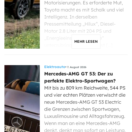
Motorisierungen. Es erforderte Mut,
Toyota macht es mit Schalk und viel
Intelligenz. In derselben
Pressemitteilung „Hilux“, Diesel-
Motor 2.8 Liter mit 204 PS und
„Energieeinsparzertifikate“
MEHR LESEN
unterzubringen, könnte fast […]
Elektroauto
7. August 2026
Mercedes-AMG GT 53: Der zu
perfekte Elektro-Sportwagen?
Mit bis zu 809 km Reichweite, 544 PS
und vier echten Plätzen verwischt die
neue Mercedes-AMG GT 53 Electric
die Grenzen zwischen Sportwagen,
Luxuslimousine und Alltagsfahrzeug.
Wenn man an eine Mercedes-AMG
denkt, denkt man sofort an Leistung,