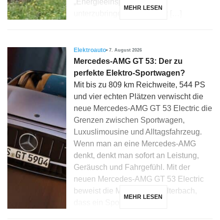
„Energieeinsparzertifikate“
MEHR LESEN
unterzubringen, könnte fast […]
Elektroauto
7. August 2026
Mercedes-AMG GT 53: Der zu
perfekte Elektro-Sportwagen?
Mit bis zu 809 km Reichweite, 544 PS
und vier echten Plätzen verwischt die
neue Mercedes-AMG GT 53 Electric die
Grenzen zwischen Sportwagen,
Luxuslimousine und Alltagsfahrzeug.
Wenn man an eine Mercedes-AMG
denkt, denkt man sofort an Leistung,
Geräusch und Fahrgefühl. Mit der
neuen Mercedes-AMG GT 53 Electric
beweist die Marke aus Affalterbach,
MEHR LESEN
dass ein Sportwagen […]