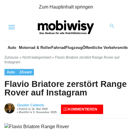
Zum Hauptinhalt springen
Menu
Auto
Motorrad & Roller
Fahrrad
Flugzeug
Öffentliche Verkehrsmittel
Zuhause
»
Nicht kategorisiert
»
Flavio Briatore zerstört Range Rover auf
Instagram
Auto
ZAvant
Flavio Briatore zerstört Range
Rover auf Instagram
Gautier Calmels
KOMMENTIEREN
Publié le 16. Mai 2025
Modifié le 5. November 2025