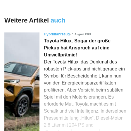
Weitere Artikel
auch
Hybridfahrzeug
7. August 2026
Toyota Hilux: Sogar der große
Pickup hat Anspruch auf eine
Umweltprämie!
Der Toyota Hilux, das Denkmal des
robusten Pick-ups und nicht gerade ein
Symbol für Bescheidenheit, kann nun
von den Energieeinsparzertifikaten
profitieren. Aber Vorsicht beim subtilen
Spiel mit den Motorisierungen. Es
erforderte Mut, Toyota macht es mit
Schalk und viel Intelligenz. In derselben
Pressemitteilung „Hilux“, Diesel-Motor
2.8 Liter mit 204 PS und