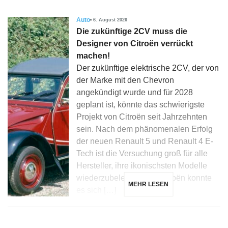
Auto
6. August 2026
Die zukünftige 2CV muss die
Designer von Citroën verrückt
machen!
Der zukünftige elektrische 2CV, der von
der Marke mit den Chevron
angekündigt wurde und für 2028
geplant ist, könnte das schwierigste
Projekt von Citroën seit Jahrzehnten
sein. Nach dem phänomenalen Erfolg
der neuen Renault 5 und Renault 4 E-
Tech ist die Versuchung groß für alle
Hersteller, ihre ikonischsten Modelle
wiederzubeleben, und Citroën konnte
MEHR LESEN
es sich […]