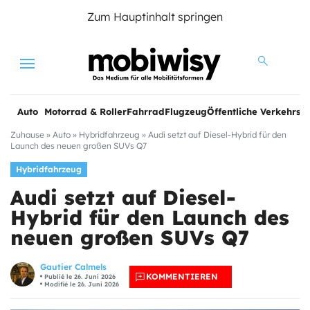
Zum Hauptinhalt springen
Menu
Auto
Motorrad & Roller
Fahrrad
Flugzeug
Öffentliche Verkehrsmi
Zuhause
»
Auto
»
Hybridfahrzeug
»
Audi setzt auf Diesel-Hybrid für den
Launch des neuen großen SUVs Q7
Hybridfahrzeug
Audi setzt auf Diesel-
Hybrid für den Launch des
neuen großen SUVs Q7
Gautier Calmels
KOMMENTIEREN
Publié le 26. Juni 2026
Modifié le 26. Juni 2026
e