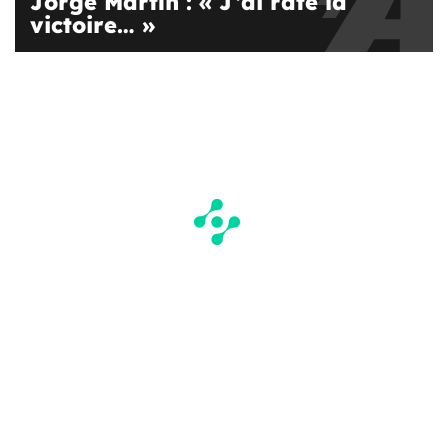
Jorge Martín : « J’ai raté la
victoire… »