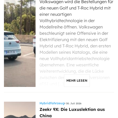
Volkswagen wird die Bestellungen für
die neuen Golf und T-Roc Hybrid mit
einer neuartigen
Vollhybridtechnologie in der
Modellreihe öffnen. Volkswagen
beschleunigt seine Offensive in der
Elektrifizierung mit den neuen Golf
Hybrid und T-Roc Hybrid, den ersten
Modellen seines Katalogs, die eine
neue Vollhybridantriebstechnologie
übernehmen. Eine wesentliche
Weiterentwicklung, die die Lücke
zwischen den Mikrohybridversionen
MEHR LESEN
eTSI und […]
Hybridfahrzeug
30. Juli 2026
Zeekr 9X: Die Luxuslektion aus
China