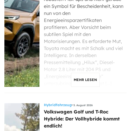
ein Symbol für Bescheidenheit, kann
nun von den
Energieeinsparzertifikaten
profitieren. Aber Vorsicht beim
subtilen Spiel mit den
Motorisierungen. Es erforderte Mut,
Toyota macht es mit Schalk und viel
Intelligenz. In derselben
Pressemitteilung „Hilux“, Diesel-
Motor 2.8 Liter mit 204 PS und
„Energieeinsparzertifikate“
MEHR LESEN
unterzubringen, könnte fast […]
Hybridfahrzeug
5. August 2026
Volkswagen Golf und T-Roc
Hybride: Der Vollhybride kommt
endlich!