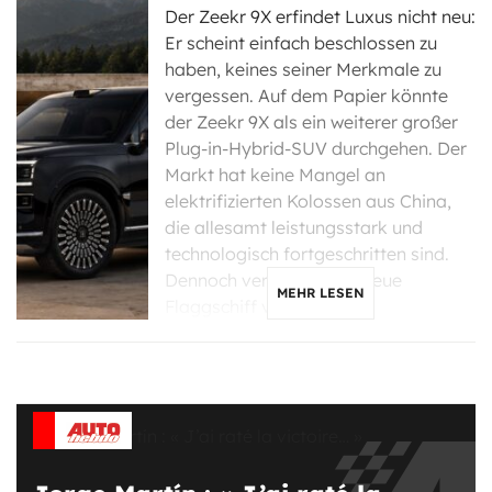
Der Zeekr 9X erfindet Luxus nicht neu:
Er scheint einfach beschlossen zu
haben, keines seiner Merkmale zu
vergessen. Auf dem Papier könnte
der Zeekr 9X als ein weiterer großer
Plug-in-Hybrid-SUV durchgehen. Der
Markt hat keine Mangel an
elektrifizierten Kolossen aus China,
die allesamt leistungsstark und
technologisch fortgeschritten sind.
Dennoch vermittelt das neue
MEHR LESEN
Flaggschiff von Zeekr […]