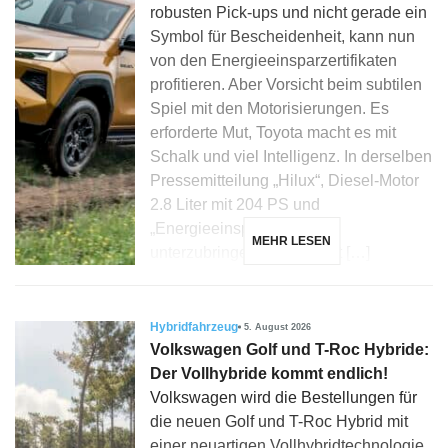
robusten Pick-ups und nicht gerade ein
Symbol für Bescheidenheit, kann nun
von den Energieeinsparzertifikaten
profitieren. Aber Vorsicht beim subtilen
Spiel mit den Motorisierungen. Es
erforderte Mut, Toyota macht es mit
Schalk und viel Intelligenz. In derselben
Pressemitteilung „Hilux“, Diesel-Motor
2.8 Liter mit 204 PS und
„Energieeinsparzertifikate“
MEHR LESEN
unterzubringen, könnte fast […]
Hybridfahrzeug
5. August 2026
Volkswagen Golf und T-Roc Hybride:
Der Vollhybride kommt endlich!
Volkswagen wird die Bestellungen für
die neuen Golf und T-Roc Hybrid mit
einer neuartigen Vollhybridtechnologie