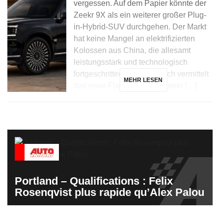
vergessen. Auf dem Papier könnte der
Zeekr 9X als ein weiterer großer Plug-
in-Hybrid-SUV durchgehen. Der Markt
hat keine Mangel an elektrifizierten
Kolossen aus China, die allesamt
leistungsstark und technologisch
fortgeschritten sind. Dennoch vermittelt
MEHR LESEN
das neue Flaggschiff von Zeekr […]
Portland – Qualifications : Felix
Rosenqvist plus rapide qu’Alex Palou