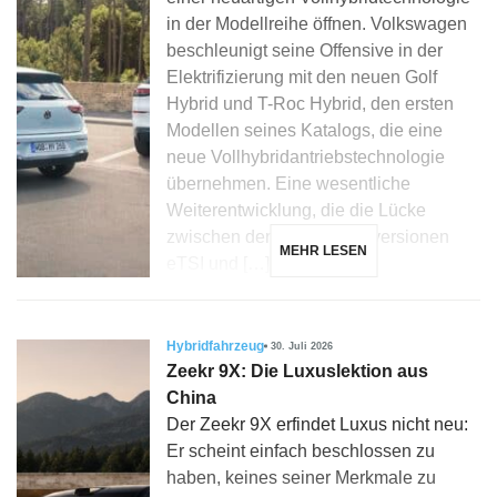
in der Modellreihe öffnen. Volkswagen
beschleunigt seine Offensive in der
Elektrifizierung mit den neuen Golf
Hybrid und T-Roc Hybrid, den ersten
Modellen seines Katalogs, die eine
neue Vollhybridantriebstechnologie
übernehmen. Eine wesentliche
Weiterentwicklung, die die Lücke
zwischen den Mikrohybridversionen
MEHR LESEN
eTSI und […]
Hybridfahrzeug
30. Juli 2026
Zeekr 9X: Die Luxuslektion aus
China
Der Zeekr 9X erfindet Luxus nicht neu:
Er scheint einfach beschlossen zu
haben, keines seiner Merkmale zu