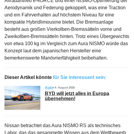
Allradantrieb e-4ORCE und einer NISMO-Optimierung der
Aerodynamik und Federung gekoppelt, was eine Traction
und ein Fahrverhalten auf höchstem Niveau für eine
kompakte Hybridlimousine bietet. Die Bremsanlage
besteht aus großen Vierkolben-Bremssätteln vorne und
Zweikolben-Bremssätteln hinten. Trotz eines Übergewichts
von etwa 100 kg im Vergleich zum Aura NISMO würde das
Konzept laut dem japanischen Hersteller eine
bemerkenswerte Manövrierfähigkeit beibehalten.
Dieser Artikel könnte
für Sie interessant sein:
Auto
9. August 2026
BYD will jetzt alles in Europa
übernehmen!
Nissan betrachtet das Aura NISMO RS als technisches
Labor, das das gesammelte Wissen aus dem Wettbewerb