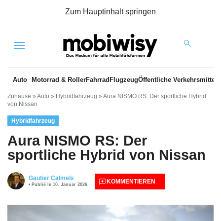
Zum Hauptinhalt springen
Menu
Auto
Motorrad & Roller
Fahrrad
Flugzeug
Öffentliche Verkehrsmittel
Zuhause
»
Auto
»
Hybridfahrzeug
»
Aura NISMO RS: Der sportliche Hybrid
von Nissan
Hybridfahrzeug
Aura NISMO RS: Der
sportliche Hybrid von Nissan
Gautier Calmels
KOMMENTIEREN
Publié le 10. Januar 2026