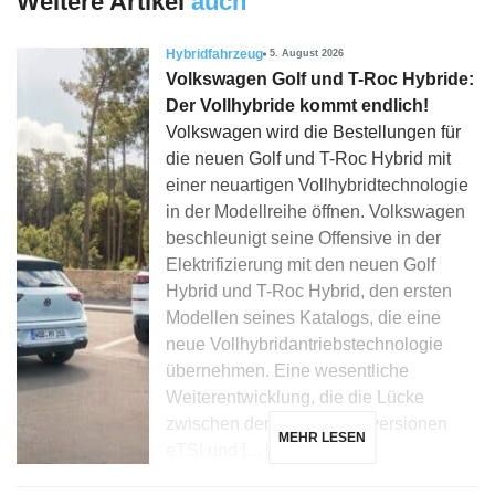
Weitere Artikel
auch
Hybridfahrzeug
5. August 2026
Volkswagen Golf und T-Roc Hybride:
Der Vollhybride kommt endlich!
Volkswagen wird die Bestellungen für
die neuen Golf und T-Roc Hybrid mit
einer neuartigen Vollhybridtechnologie
in der Modellreihe öffnen. Volkswagen
beschleunigt seine Offensive in der
Elektrifizierung mit den neuen Golf
Hybrid und T-Roc Hybrid, den ersten
Modellen seines Katalogs, die eine
neue Vollhybridantriebstechnologie
übernehmen. Eine wesentliche
Weiterentwicklung, die die Lücke
zwischen den Mikrohybridversionen
MEHR LESEN
eTSI und […]