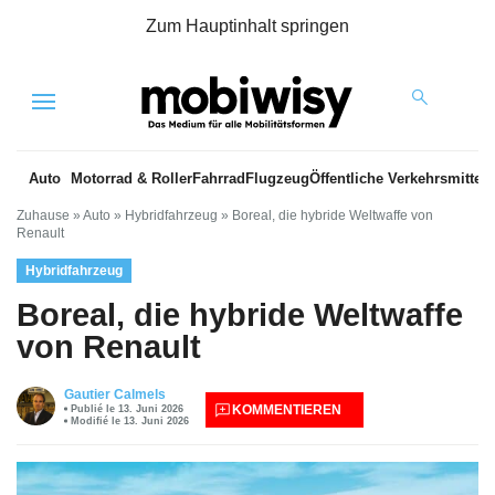
Zum Hauptinhalt springen
Menu
Auto
Motorrad & Roller
Fahrrad
Flugzeug
Öffentliche Verkehrsmittel
Zuhause
»
Auto
»
Hybridfahrzeug
»
Boreal, die hybride Weltwaffe von
Renault
Hybridfahrzeug
Boreal, die hybride Weltwaffe
von Renault
Gautier Calmels
KOMMENTIEREN
Publié le 13. Juni 2026
Modifié le 13. Juni 2026