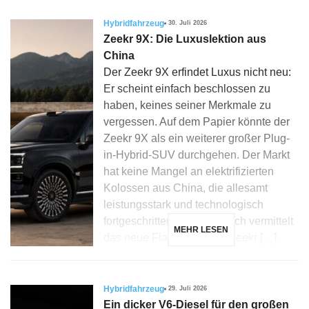
Hybridfahrzeug
30. Juli 2026
Zeekr 9X: Die Luxuslektion aus
China
Der Zeekr 9X erfindet Luxus nicht neu:
Er scheint einfach beschlossen zu
haben, keines seiner Merkmale zu
vergessen. Auf dem Papier könnte der
Zeekr 9X als ein weiterer großer Plug-
in-Hybrid-SUV durchgehen. Der Markt
hat keine Mangel an elektrifizierten
Kolossen aus China, die allesamt
leistungsstark und technologisch
fortgeschritten sind. Dennoch vermittelt
MEHR LESEN
das neue Flaggschiff von Zeekr […]
Hybridfahrzeug
29. Juli 2026
Ein dicker V6-Diesel für den großen