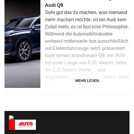
Audi Q9
Sehr gut das zu machen, was niemand
mehr machen möchte, ist bei Audi kein
Zufall mehr, es ist fast eine Philosophie.
Während die Automobilindustrie
weltweit mittlerweile fast ausschließlich
auf Elektrofahrzeuge setzt, präsentiert
Audi seinen brandneuen Q9: ein SUV
mit einer Länge von 5,31 Metern, mehr
als 2,20 Metern Breite… und
angetrieben, zunächst, von einem guten
MEHR LESEN
[…]