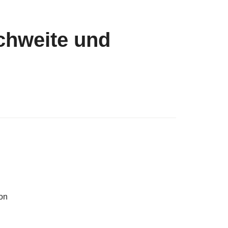
chweite und
on