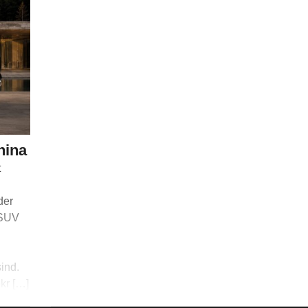
hina
t
der
-SUV
sind.
kr […]