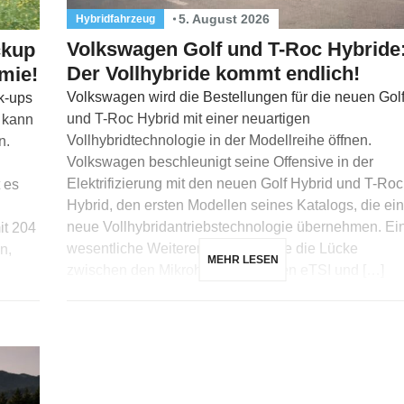
5. August 2026
Hybridfahrzeug
Volkswagen Golf und T-Roc Hybride
ckup
Der Vollhybride kommt endlich!
mie!
Volkswagen wird die Bestellungen für die neuen Gol
k-ups
und T-Roc Hybrid mit einer neuartigen
, kann
Vollhybridtechnologie in der Modellreihe öffnen.
n.
Volkswagen beschleunigt seine Offensive in der
Elektrifizierung mit den neuen Golf Hybrid und T-Roc
 es
Hybrid, den ersten Modellen seines Katalogs, die ei
neue Vollhybridantriebstechnologie übernehmen. Ei
it 204
wesentliche Weiterentwicklung, die die Lücke
n,
MEHR LESEN
zwischen den Mikrohybridversionen eTSI und […]