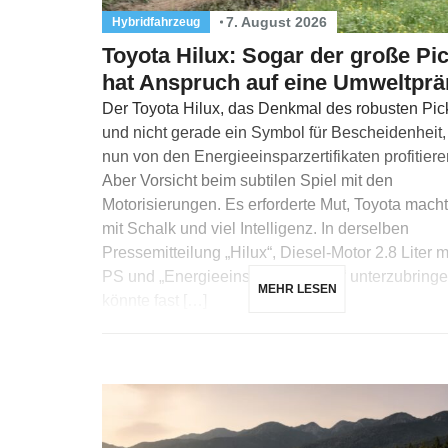
7. August 2026
Hybridfahrzeug
Toyota Hilux: Sogar der große Pi
hat Anspruch auf eine Umweltprä
Der Toyota Hilux, das Denkmal des robusten Pic
und nicht gerade ein Symbol für Bescheidenheit
nun von den Energieeinsparzertifikaten profitiere
Aber Vorsicht beim subtilen Spiel mit den
Motorisierungen. Es erforderte Mut, Toyota macht
mit Schalk und viel Intelligenz. In derselben
Pressemitteilung „Hilux“, Diesel-Motor 2.8 Liter m
PS und „Energieeinsparzertifikate“ unterzubringe
MEHR LESEN
könnte fast […]