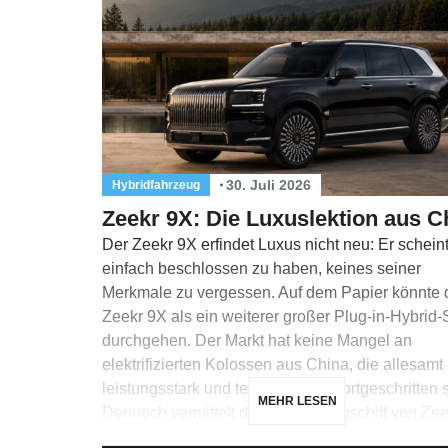
30. Juli 2026
Hybridfahrzeug
Zeekr 9X: Die Luxuslektion aus C
Der Zeekr 9X erfindet Luxus nicht neu: Er schein
einfach beschlossen zu haben, keines seiner
Merkmale zu vergessen. Auf dem Papier könnte 
Zeekr 9X als ein weiterer großer Plug-in-Hybrid
durchgehen. Der Markt hat keine Mangel an
elektrifizierten Kolossen aus China, die allesamt
leistungsstark und technologisch fortgeschritten 
MEHR LESEN
Dennoch vermittelt das neue Flaggschiff von Zee