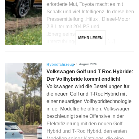
erforderte Mut, Toyota macht es mit
Schalk und viel Intelligenz. In derselben
Pressemitteilung „Hilux“, Diesel-Motor
2.8 Liter mit 204 PS und
„Energieeinsparzertifikate“
MEHR LESEN
unterzubringen, könnte fast […]
Hybridfahrzeug
5. August 2026
Volkswagen Golf und T-Roc Hybride:
Der Vollhybride kommt endlich!
Volkswagen wird die Bestellungen für
die neuen Golf und T-Roc Hybrid mit
einer neuartigen Vollhybridtechnologie
in der Modellreihe öffnen. Volkswagen
beschleunigt seine Offensive in der
Elektrifizierung mit den neuen Golf
Hybrid und T-Roc Hybrid, den ersten
Modellen seines Katalogs, die eine