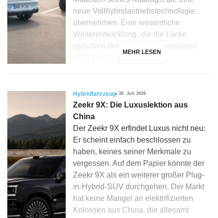
neue Vollhybridantriebstechnologie
übernehmen. Eine wesentliche
Weiterentwicklung, die die Lücke
zwischen den Mikrohybridversionen
MEHR LESEN
eTSI und […]
Hybridfahrzeug
30. Juli 2026
Zeekr 9X: Die Luxuslektion aus
China
Der Zeekr 9X erfindet Luxus nicht neu:
Er scheint einfach beschlossen zu
haben, keines seiner Merkmale zu
vergessen. Auf dem Papier könnte der
Zeekr 9X als ein weiterer großer Plug-
in-Hybrid-SUV durchgehen. Der Markt
hat keine Mangel an elektrifizierten
Kolossen aus China, die allesamt