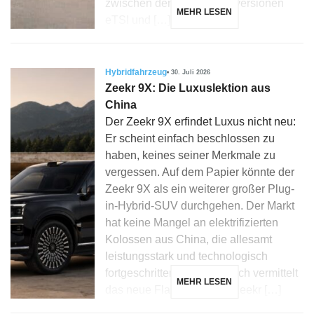
zwischen den Mikrohybridversionen
MEHR LESEN
eTSI und […]
Hybridfahrzeug
30. Juli 2026
Zeekr 9X: Die Luxuslektion aus
China
Der Zeekr 9X erfindet Luxus nicht neu:
Er scheint einfach beschlossen zu
haben, keines seiner Merkmale zu
vergessen. Auf dem Papier könnte der
Zeekr 9X als ein weiterer großer Plug-
in-Hybrid-SUV durchgehen. Der Markt
hat keine Mangel an elektrifizierten
Kolossen aus China, die allesamt
leistungsstark und technologisch
fortgeschritten sind. Dennoch vermittelt
MEHR LESEN
das neue Flaggschiff von Zeekr […]