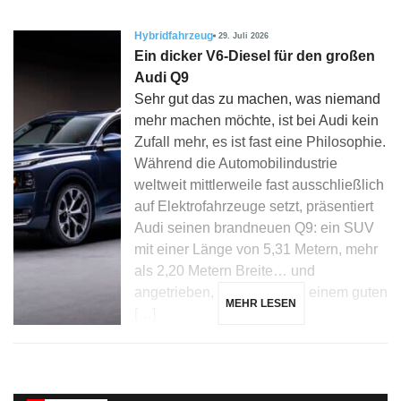
Hybridfahrzeug
29. Juli 2026
Ein dicker V6-Diesel für den großen
Audi Q9
Sehr gut das zu machen, was niemand
mehr machen möchte, ist bei Audi kein
Zufall mehr, es ist fast eine Philosophie.
Während die Automobilindustrie
weltweit mittlerweile fast ausschließlich
auf Elektrofahrzeuge setzt, präsentiert
Audi seinen brandneuen Q9: ein SUV
mit einer Länge von 5,31 Metern, mehr
als 2,20 Metern Breite… und
angetrieben, zunächst, von einem guten
MEHR LESEN
[…]