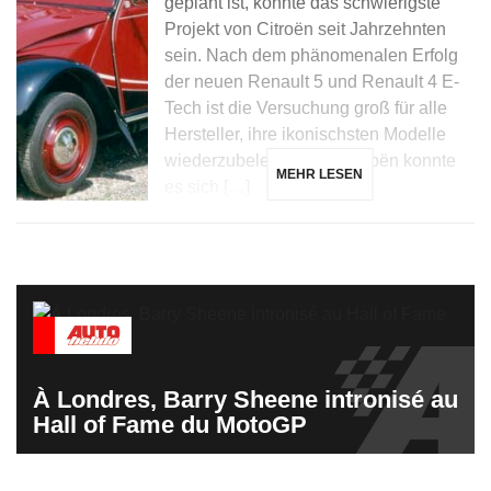
geplant ist, könnte das schwierigste
Projekt von Citroën seit Jahrzehnten
sein. Nach dem phänomenalen Erfolg
der neuen Renault 5 und Renault 4 E-
Tech ist die Versuchung groß für alle
Hersteller, ihre ikonischsten Modelle
wiederzubeleben, und Citroën konnte
MEHR LESEN
es sich […]
À Londres, Barry Sheene intronisé au
Hall of Fame du MotoGP