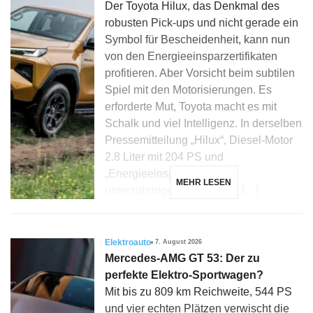
Der Toyota Hilux, das Denkmal des
robusten Pick-ups und nicht gerade ein
Symbol für Bescheidenheit, kann nun
von den Energieeinsparzertifikaten
profitieren. Aber Vorsicht beim subtilen
Spiel mit den Motorisierungen. Es
erforderte Mut, Toyota macht es mit
Schalk und viel Intelligenz. In derselben
Pressemitteilung „Hilux“, Diesel-Motor
2.8 Liter mit 204 PS und
„Energieeinsparzertifikate“
MEHR LESEN
unterzubringen, könnte fast […]
Elektroauto
7. August 2026
Mercedes-AMG GT 53: Der zu
perfekte Elektro-Sportwagen?
Mit bis zu 809 km Reichweite, 544 PS
und vier echten Plätzen verwischt die