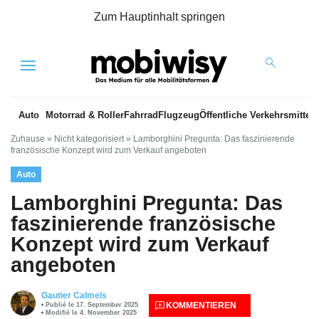
Zum Hauptinhalt springen
Menu
Auto
Motorrad & Roller
Fahrrad
Flugzeug
Öffentliche Verkehrsmittel
Zuhause
»
Nicht kategorisiert
»
Lamborghini Pregunta: Das faszinierende
französische Konzept wird zum Verkauf angeboten
Auto
Lamborghini Pregunta: Das
faszinierende französische
Konzept wird zum Verkauf
angeboten
Gautier Calmels
KOMMENTIEREN
Publié le 17. September 2025
Modifié le 4. November 2025