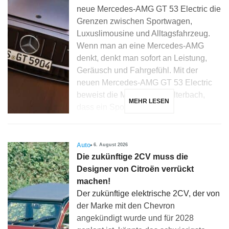
neue Mercedes-AMG GT 53 Electric die
Grenzen zwischen Sportwagen,
Luxuslimousine und Alltagsfahrzeug.
Wenn man an eine Mercedes-AMG
denkt, denkt man sofort an Leistung,
Geräusch und Fahrgefühl. Mit der
neuen Mercedes-AMG GT 53 Electric
beweist die Marke aus Affalterbach,
MEHR LESEN
dass ein Sportwagen […]
Auto
6. August 2026
Die zukünftige 2CV muss die
Designer von Citroën verrückt
machen!
Der zukünftige elektrische 2CV, der von
der Marke mit den Chevron
angekündigt wurde und für 2028