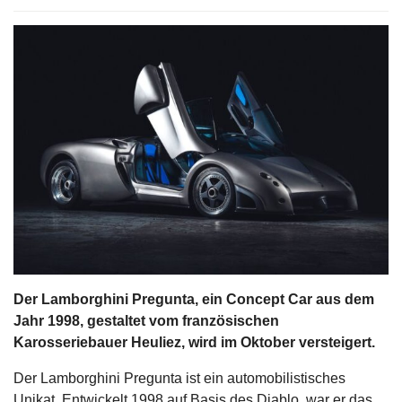
s
stungen
Der Lamborghini Pregunta, ein Concept Car aus dem
Jahr 1998, gestaltet vom französischen
Karosseriebauer Heuliez, wird im Oktober versteigert.
Der Lamborghini Pregunta ist ein automobilistisches
Unikat. Entwickelt 1998 auf Basis des Diablo, war er das