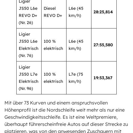
Ligier
JS50 L6e
Diesel
L6e (45
28:25,814
REVO D+
REVO D+
km/h)
(Nr. 26)
Ligier
JS50 L6e
100 %
L6e (45
27:55,580
Elektrisch
elektrisch
km/h)
(Nr. 76)
Ligier
JS50 L7e
100 %
L7e (75
19:53,367
Elektrisch
elektrisch
km/h)
(Nr. 96)
Mit über 73 Kurven und einem anspruchsvollen
Höhenprofil ist die Nordschleife weit mehr als nur eine
Geschwindigkeitsschleife. Es ist eine Weltpremiere,
überhaupt führerscheinfreie Autos auf dieser Strecke zu
platzieren, was von den anwesenden Zuschauern mit