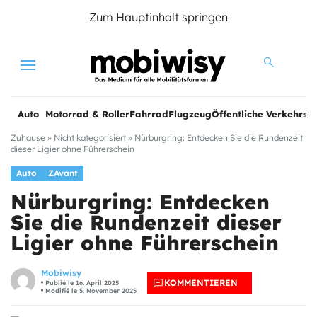
Zum Hauptinhalt springen
Menu
Auto
Motorrad & Roller
Fahrrad
Flugzeug
Öffentliche Verkehrsmi
Zuhause
»
Nicht kategorisiert
»
Nürburgring: Entdecken Sie die Rundenzeit
dieser Ligier ohne Führerschein
Auto
ZAvant
Nürburgring: Entdecken
Sie die Rundenzeit dieser
Ligier ohne Führerschein
Mobiwisy
KOMMENTIEREN
Publié le 16. April 2025
Modifié le 5. November 2025
e