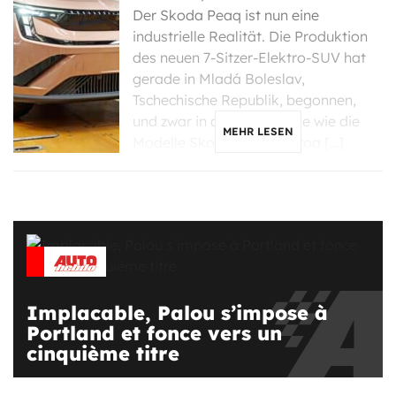
Der Skoda Peaq ist nun eine
industrielle Realität. Die Produktion
des neuen 7-Sitzer-Elektro-SUV hat
gerade in Mladá Boleslav,
Tschechische Republik, begonnen,
und zwar in derselben Linie wie die
MEHR LESEN
Modelle Skoda Enyaq, Elroq […]
Implacable, Palou s’impose à
Portland et fonce vers un
cinquième titre