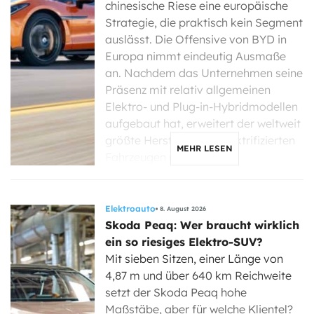
chinesische Riese eine europäische
Strategie, die praktisch kein Segment
auslässt. Die Offensive von BYD in
Europa nimmt eindeutig Ausmaße
an. Nachdem das Unternehmen seine
Präsenz mit relativ allgemeinen
Elektro- und Plug-in-Hybridmodellen
aufgebaut hat, erweitert der weltweit
größte Hersteller von elektrifizierten
MEHR LESEN
Fahrzeugen nun […]
Elektroauto
8. August 2026
Skoda Peaq: Wer braucht wirklich
ein so riesiges Elektro-SUV?
Mit sieben Sitzen, einer Länge von
4,87 m und über 640 km Reichweite
setzt der Skoda Peaq hohe
Maßstäbe, aber für welche Klientel?