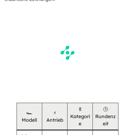
🚦
🕒
🏎️
⚡
Kategori
Rundenz
Modell
Antrieb
e
eit