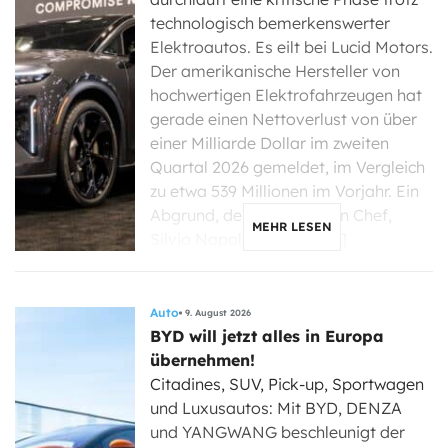
technologisch bemerkenswerter
Elektroautos. Es eilt bei Lucid Motors.
Der amerikanische Hersteller von
hochwertigen Elektrofahrzeugen hat
gerade einen Nettoverlust von über
einer Milliarde Dollar im zweiten
Quartal 2026 gemeldet, im Vergleich
zu etwa 539 Millionen im Vorjahr. Ein
Abgrund, der seinen neuen Chef,
MEHR LESEN
Silvio Napoli, nun dazu […]
Auto
9. August 2026
BYD will jetzt alles in Europa
übernehmen!
Citadines, SUV, Pick-up, Sportwagen
und Luxusautos: Mit BYD, DENZA
und YANGWANG beschleunigt der