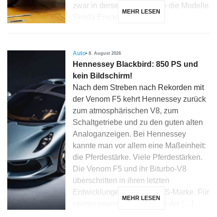
zwar in derselben Linie wie die Modelle
MEHR LESEN
Skoda Enyaq, Elroq […]
Auto
8. August 2026
Hennessey Blackbird: 850 PS und
kein Bildschirm!
Nach dem Streben nach Rekorden mit
der Venom F5 kehrt Hennessey zurück
zum atmosphärischen V8, zum
Schaltgetriebe und zu den guten alten
Analoganzeigen. Bei Hennessey
kannte man vor allem eine Maßeinheit:
die Pferdestärke. Viele Pferdestärken.
Die Venom F5 und ihr Biturbo-V8
überschritten in ihren letzten
Entwicklungen die 2.000 PS-Marke. Für
MEHR LESEN
seinen neuen Blackbird hat der […]