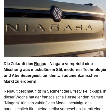
s
stungen
Die Zukunft des
Renault
Niagara verspricht eine
Mischung aus muskulösem Stil, moderner Technologie
und Abenteuergeist, um den… südamerikanischen
Markt zu erobern!
Renault beschleunigt im Segment der Lifestyle-Pick-ups. In
dieser Woche hat der französische Hersteller den Namen
“Niagara” für sein zukünftiges Modell bestätigt, das
hauptsächlich für Lateinamerika vorgesehen ist, mit einer