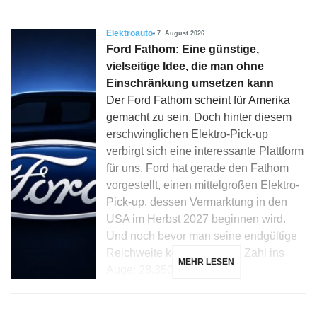
Elektroauto
7. August 2026
Ford Fathom: Eine günstige,
vielseitige Idee, die man ohne
Einschränkung umsetzen kann
Der Ford Fathom scheint für Amerika
gemacht zu sein. Doch hinter diesem
erschwinglichen Elektro-Pick-up
verbirgt sich eine interessante Plattform
für uns. Ford hat gerade den Fathom
vorgestellt, einen mittelgroßen Elektro-
Pick-up, dessen Vermarktung in den
USA im Herbst 2027 beginnen wird.
Und noch bevor man seine endgültige
Reichweite kennt, fällt eine Zahl ins
MEHR LESEN
Auge: 28.350 Dollar […]