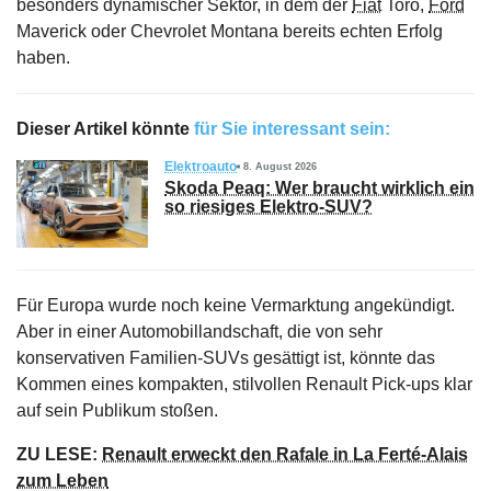
besonders dynamischer Sektor, in dem der
Fiat
Toro,
Ford
Maverick oder Chevrolet Montana bereits echten Erfolg
haben.
Dieser Artikel könnte
für Sie interessant sein:
Elektroauto
8. August 2026
Skoda Peaq: Wer braucht wirklich ein
so riesiges Elektro-SUV?
Für Europa wurde noch keine Vermarktung angekündigt.
Aber in einer Automobillandschaft, die von sehr
konservativen Familien-SUVs gesättigt ist, könnte das
Kommen eines kompakten, stilvollen Renault Pick-ups klar
auf sein Publikum stoßen.
ZU LESE:
Renault erweckt den Rafale in La Ferté-Alais
zum Leben