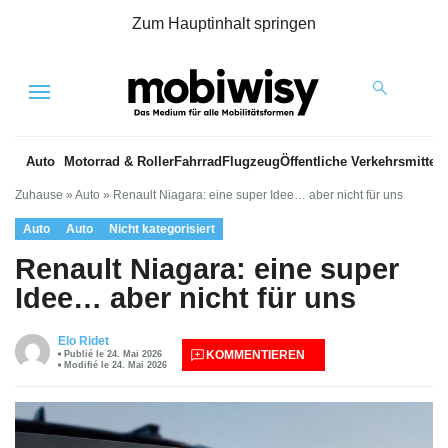
Zum Hauptinhalt springen
Menu
Auto
Motorrad & Roller
Fahrrad
Flugzeug
Öffentliche Verkehrsmittel
Zuhause
»
Auto
»
Renault Niagara: eine super Idee… aber nicht für uns
Auto
Auto
Nicht kategorisiert
Renault Niagara: eine super
Idee… aber nicht für uns
Elo Ridet
KOMMENTIEREN
Publié le 24. Mai 2026
Modifié le 24. Mai 2026