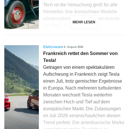
Tech ist die Versuchung groß für alle
Hersteller, ihre ikonischsten Modelle
wiederzubeleben, und Citroën konnte
MEHR LESEN
es sich […]
Elektroauto
6. August 2026
Frankreich rettet den Sommer von
Tesla!
Getragen von einem spektakulären
Aufschwung in Frankreich zeigt Tesla
einen Juli, trotz gemischter Ergebnisse
in Europa. Nach mehreren turbulenten
Monaten wechselt Tesla weiterhin
zwischen Hoch und Tief auf dem
europäischen Markt. Die Zulassungen
im Juli 2026 veranschaulichen diesen
Trend perfekt: Die amerikanische Marke