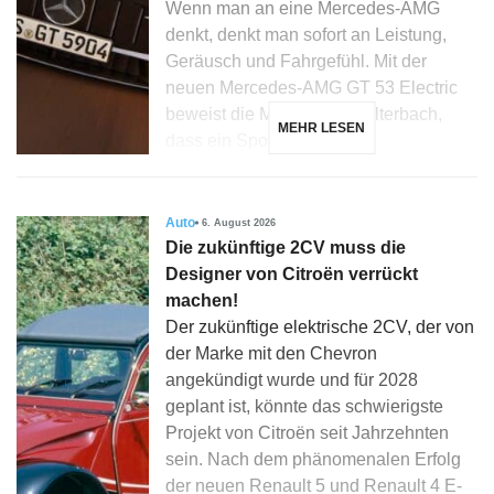
Wenn man an eine Mercedes-AMG
denkt, denkt man sofort an Leistung,
Geräusch und Fahrgefühl. Mit der
neuen Mercedes-AMG GT 53 Electric
beweist die Marke aus Affalterbach,
MEHR LESEN
dass ein Sportwagen […]
Auto
6. August 2026
Die zukünftige 2CV muss die
Designer von Citroën verrückt
machen!
Der zukünftige elektrische 2CV, der von
der Marke mit den Chevron
angekündigt wurde und für 2028
geplant ist, könnte das schwierigste
Projekt von Citroën seit Jahrzehnten
sein. Nach dem phänomenalen Erfolg
der neuen Renault 5 und Renault 4 E-