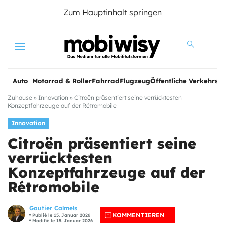
Zum Hauptinhalt springen
Menu
Auto
Motorrad & Roller
Fahrrad
Flugzeug
Öffentliche Verkehrsmi
Zuhause
»
Innovation
»
Citroën präsentiert seine verrücktesten
Konzeptfahrzeuge auf der Rétromobile
Innovation
Citroën präsentiert seine
verrücktesten
Konzeptfahrzeuge auf der
Rétromobile
Gautier Calmels
e
KOMMENTIEREN
Publié le 15. Januar 2026
Modifié le 15. Januar 2026