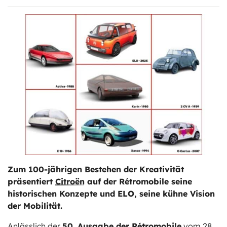
ts
stungen
Zum 100-jährigen Bestehen der Kreativität
präsentiert
Citroën
auf der Rétromobile seine
historischen Konzepte und ELO, seine kühne Vision
der Mobilität.
Anlässlich der
50. Ausgabe der Rétromobile
vom 28.