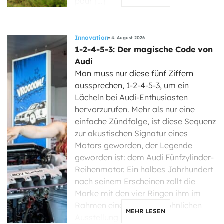
pour […]
Innovation
4. August 2026
1-2-4-5-3: Der magische Code von
Audi
Man muss nur diese fünf Ziffern
aussprechen, 1-2-4-5-3, um ein
Lächeln bei Audi-Enthusiasten
hervorzurufen. Mehr als nur eine
einfache Zündfolge, ist diese Sequenz
zur akustischen Signatur eines
Motors geworden, der Legende
geworden ist: dem Audi Fünfzylinder-
Reihenmotor. Ein halbes Jahrhundert
nach seinem Erscheinen zollt die
Marke mit den vier Ringen ihm im
Rahmen einer außergewöhnlichen
MEHR LESEN
Ausstellung […]