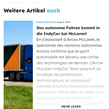
Weitere Artikel
auch
Innovation
5. August 2026
Das autonome Fahren kommt in
die IndyCar bei McLaren!
En s’associant à Arrow McLaren, le
spécialiste des camions autonomes
Aurora confirme que le sport
automobile est devenu une vitrine
des technologies de demain. L’Arrow
McLaren IndyCar Team poursuit sa
stratégie de partenariats
technologiques en annonçant
l’arrivée d’Aurora Innovation comme
partenaire officiel dans le cadre d’un
accord pluriannuel. Spécialiste
américain de la conduite autonome
MEHR LESEN