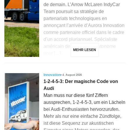
de demain. L’Arrow McLaren IndyCar
Team poursuit sa stratégie de
partenariats technologiques en
annonçant l’arrivée d’Aurora Innovation
comme partenaire officiel dans le cadre
d’un accord pluriannuel. Spécialiste
américain de la conduite autonome
MEHR LESEN
pour […]
Innovation
4. August 2026
1-2-4-5-3: Der magische Code von
Audi
Man muss nur diese fünf Ziffern
aussprechen, 1-2-4-5-3, um ein Lächeln
bei Audi-Enthusiasten hervorzurufen.
Mehr als nur eine einfache Zündfolge,
ist diese Sequenz zur akustischen