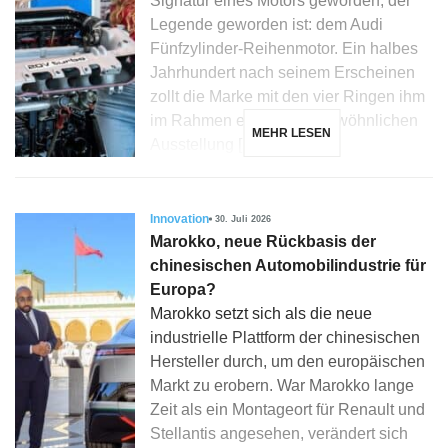
Signatur eines Motors geworden, der
Legende geworden ist: dem Audi
Fünfzylinder-Reihenmotor. Ein halbes
Jahrhundert nach seinem Erscheinen
zollt die Marke mit den vier Ringen ihm
im Rahmen einer außergewöhnlichen
MEHR LESEN
Ausstellung […]
Innovation
30. Juli 2026
Marokko, neue Rückbasis der
chinesischen Automobilindustrie für
Europa?
Marokko setzt sich als die neue
industrielle Plattform der chinesischen
Hersteller durch, um den europäischen
Markt zu erobern. War Marokko lange
Zeit als ein Montageort für Renault und
Stellantis angesehen, verändert sich