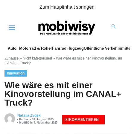
Zum Hauptinhalt springen
Menu
Auto
Motorrad & Roller
Fahrrad
Flugzeug
Öffentliche Verkehrsmittel
Zuhause
»
Nicht kategorisiert
»
Wie wäre es mit einer Kinovorstellung im
CANAL+ Truck?
Innovation
Wie wäre es mit einer
Kinovorstellung im CANAL+
Truck?
Natalia Zydek
KOMMENTIEREN
Publié le 18. August 2025
Modifié le 5. November 2025