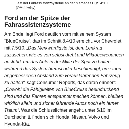
Test der Fahrassistenzsysteme an der Mercedes EQS 450+
(©Mobiwisy)
Ford an der Spitze der
Fahrassistenzsysteme
Am Ende liegt
Ford
deutlich vorn mit seinem System
“BlueCruise”, das im Schnitt 8,4/10 erreicht, vor Chevrolet
mit 7,5/10.
„Das Merkwürdigste ist, dem Lenkrad
zuzusehen, wie es von selbst dreht und Mikrobewegungen
ausführt, um das Auto in der Mitte der Spur zu halten,
während das System bremst oder beschleunigt, um einen
angemessenen Abstand zum vorausfahrenden Fahrzeug
zu halten“
, sagt Consumer Reports, das daran erinnert:
„Obwohl die Fähigkeiten von BlueCruise beeindruckend
sind und das Fahren entspannter machen können, bleiben
wirklich allein und sicher fahrende Autos noch ein ferner
Traum“
. Was die Schlusslichter angeht, unter 6/10 im
Durchschnitt, finden sich
Honda
,
Nissan
, Volvo und
Hyunda-
Kia
.