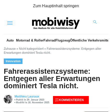
Zum Hauptinhalt springen
Menu
Auto
Motorrad & Roller
Fahrrad
Flugzeug
Öffentliche Verkehrsmittel
Zuhause
»
Nicht kategorisiert
»
Fahrerassistenzsysteme: Entgegen aller
Erwartungen dominiert Tesla nicht.
Innovation
Fahrerassistenzsysteme:
Entgegen aller Erwartungen
dominiert Tesla nicht.
Matthieu Lauraux
KOMMENTIEREN
Publié le 29. Januar 2023
Modifié le 18. November 2025