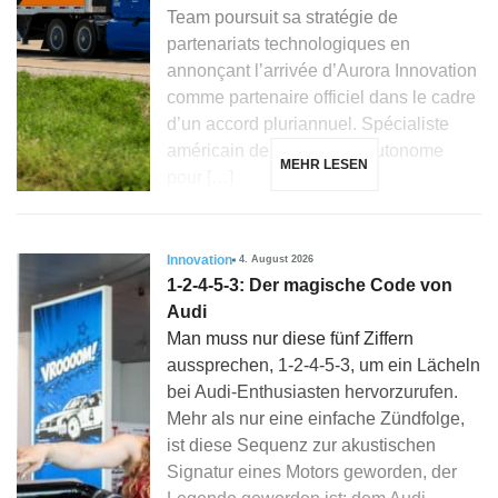
Team poursuit sa stratégie de
partenariats technologiques en
annonçant l’arrivée d’Aurora Innovation
comme partenaire officiel dans le cadre
d’un accord pluriannuel. Spécialiste
américain de la conduite autonome
MEHR LESEN
pour […]
Innovation
4. August 2026
1-2-4-5-3: Der magische Code von
Audi
Man muss nur diese fünf Ziffern
aussprechen, 1-2-4-5-3, um ein Lächeln
bei Audi-Enthusiasten hervorzurufen.
Mehr als nur eine einfache Zündfolge,
ist diese Sequenz zur akustischen
Signatur eines Motors geworden, der