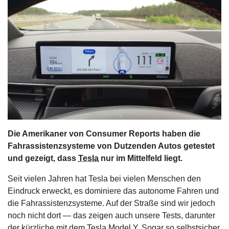
s
stungen
Die Amerikaner von Consumer Reports haben die
Fahrassistenzsysteme von Dutzenden Autos getestet
und gezeigt, dass
Tesla
nur im Mittelfeld liegt.
Seit vielen Jahren hat Tesla bei vielen Menschen den
Eindruck erweckt, es dominiere das autonome Fahren und
die Fahrassistenzsysteme. Auf der Straße sind wir jedoch
noch nicht dort — das zeigen auch unsere Tests, darunter
der kürzliche mit dem Tesla Model Y. Sogar so selbstsicher,