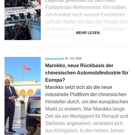
Legende geworden ist: dem Audi
Fünfzylinder-Reihenmotor. Ein halbes
Jahrhundert nach seinem Erscheinen
zollt die Marke mit den vier Ringen ihm
im Rahmen einer außergewöhnlichen
MEHR LESEN
Ausstellung […]
Innovation
30. Juli 2026
Marokko, neue Rückbasis der
chinesischen Automobilindustrie für
Europa?
Marokko setzt sich als die neue
industrielle Plattform der chinesischen
Hersteller durch, um den europäischen
Markt zu erobern. War Marokko lange
Zeit als ein Montageort für Renault und
Stellantis angesehen, verändert sich
das Königreich. In den letzten Jahren