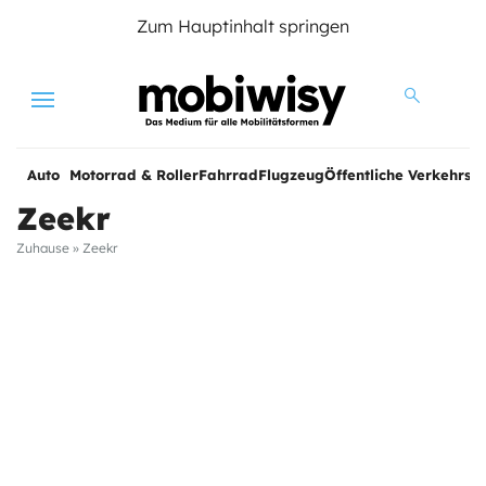
Zum Hauptinhalt springen
Menu
Auto
Motorrad & Roller
Fahrrad
Flugzeug
Öffentliche Verkehrsmi
Zeekr
Zuhause
»
Zeekr
e