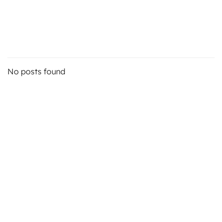
ts
stungen
No posts found