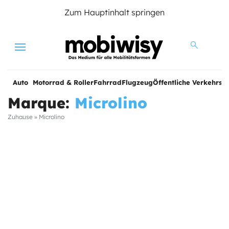
Zum Hauptinhalt springen
Menu
Auto
Motorrad & Roller
Fahrrad
Flugzeug
Öffentliche Verkehrsmi
Marque:
Microlino
Zuhause
»
Microlino
e