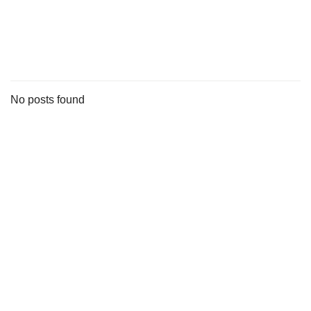
s
stungen
No posts found