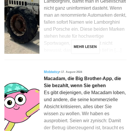
Lamborghini, damit man in Gesellschaft
nicht ganz uninformiert dasteht. Wenn
man an renommierte Automarken denkt,
fallen sofort Namen wie Lamborghini
und Porsche ein. Diese beiden Marken
stehen heute für hochwertige
Sportwagen, doch vielen ist nicht
MEHR LESEN
bewusst, dass ihre Wurzeln tief in […]
Mobiwisy
17. August 2024
Macadam, die Big Brother-App, die
Sie bezahlt, wenn Sie gehen
Es gibt diejenigen, die Macadam loben,
und andere, die seine kommerzielle
Absicht kritisieren, alles über Sie
wissen zu wollen. Wir haben es
ausprobiert. Seien wir zynisch: Damit
der Betrug überzeugend ist, braucht es