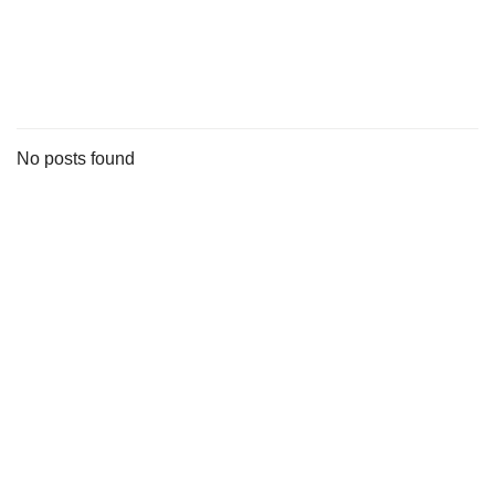
s
stungen
No posts found