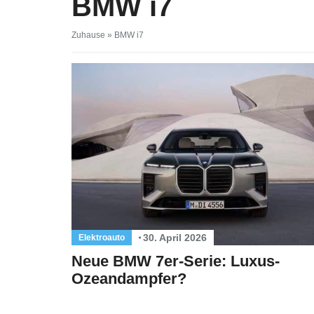
BMW i7
Zuhause
»
BMW i7
30. April 2026
Elektroauto
Neue BMW 7er-Serie: Luxus-
Ozeandampfer?