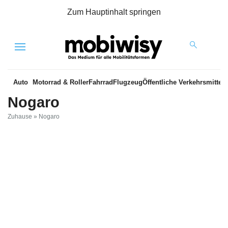
Zum Hauptinhalt springen
Menu
Auto
Motorrad & Roller
Fahrrad
Flugzeug
Öffentliche Verkehrsmittel
Nogaro
Zuhause
»
Nogaro