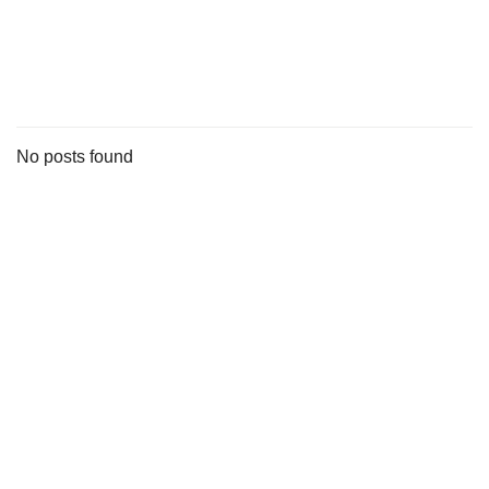
s
stungen
No posts found