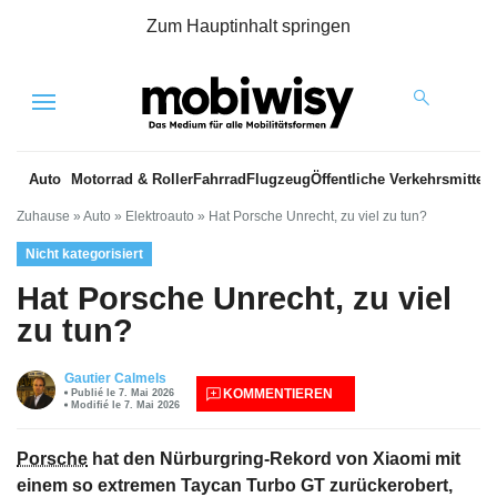
Zum Hauptinhalt springen
Menu
Auto
Motorrad & Roller
Fahrrad
Flugzeug
Öffentliche Verkehrsmittel
Zuhause
»
Auto
»
Elektroauto
»
Hat Porsche Unrecht, zu viel zu tun?
Nicht kategorisiert
Hat Porsche Unrecht, zu viel
zu tun?
Gautier Calmels
KOMMENTIEREN
Publié le 7. Mai 2026
Modifié le 7. Mai 2026
Porsche
hat den Nürburgring-Rekord von Xiaomi mit
einem so extremen Taycan Turbo GT zurückerobert,