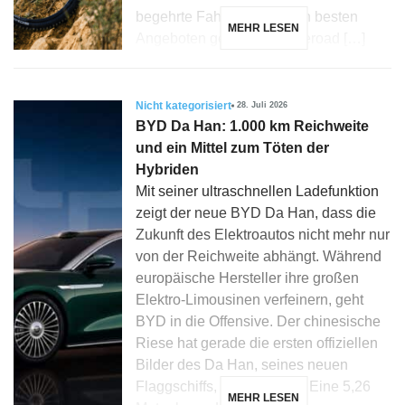
begehrte Fahrräder. Zu den besten
MEHR LESEN
Angeboten gehören das Aeroad […]
Nicht kategorisiert
28. Juli 2026
BYD Da Han: 1.000 km Reichweite
und ein Mittel zum Töten der
Hybriden
Mit seiner ultraschnellen Ladefunktion
zeigt der neue BYD Da Han, dass die
Zukunft des Elektroautos nicht mehr nur
von der Reichweite abhängt. Während
europäische Hersteller ihre großen
Elektro-Limousinen verfeinern, geht
BYD in die Offensive. Der chinesische
Riese hat gerade die ersten offiziellen
Bilder des Da Han, seines neuen
Flaggschiffs, veröffentlicht. Eine 5,26
MEHR LESEN