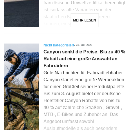
französische Umweltzertifikat berechtigt
ist, sodass alle Varianten von den
staatlichen Kaufhilfen profitieren
MEHR LESEN
können, einschließlich […]
Nicht kategorisiert
31. Juli 2026
Canyon senkt die Preise: Bis zu 40 %
Rabatt auf eine große Auswahl an
Fahrrädern
Gute Nachrichten für Fahrradliebhaber:
Canyon startet eine große Werbeaktion
für einen Großteil seiner Produktpalette.
Bis zum 3. August bietet der deutsche
Hersteller Canyon Rabatte von bis zu
40 % auf zahlreiche Straßen-, Gravel-,
MTB-, E-Bikes und Zubehör an. Das
Angebot umfasst sowohl
Auslaufmodelle als auch besonders